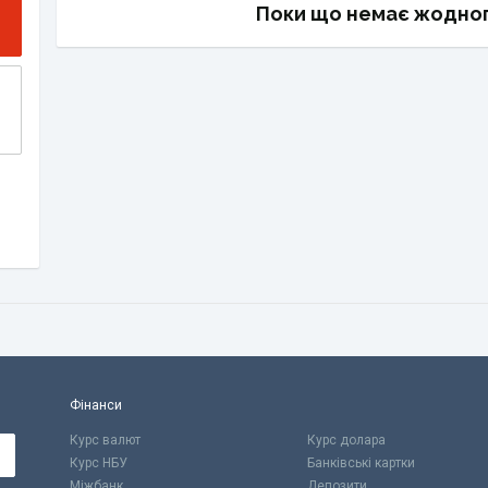
Поки що немає жодног
Фінанси
Курс валют
Курс долара
Курс НБУ
Банківські картки
Міжбанк
Депозити