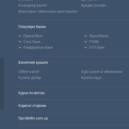
Конвертер валют
Кредит онлайн
Моніторинг обмінників криптовалют
Популярні банки
Приватбанк
Укрсиббанк
Сенс Банк
ПУМБ
Райффайзен Банк
ОТП банк
Валютний аукціон
Обмін валют
Курс валют в обмінниках
Купити долар
Купити євро
Курси по містах
Корисні сторінки
Про Minfin.com.ua