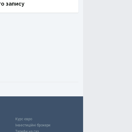
о запису
Курс євро
Інвестиційні брокери
Тарифи на газ