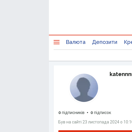
Валюта
Депозити
Кр
katennn
0
підписників
0
підписок
Був на сайті
23 листопада 2024
о
10:1