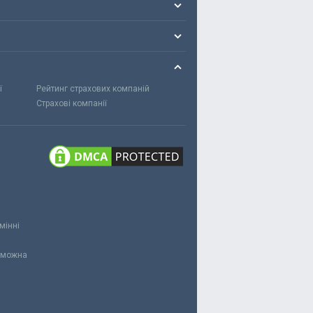
ї
Рейтинг страхових компаній
Страхові компанії
мінні
и можна