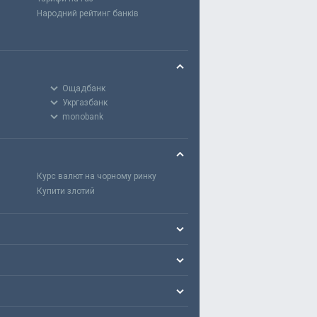
Народний рейтинг банків
Ощадбанк
Укргазбанк
monobank
Курс валют на чорному ринку
Купити злотий