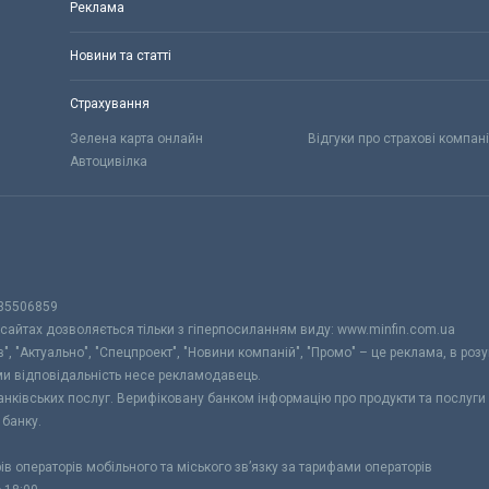
Реклама
Новини та статті
Страхування
Зелена карта онлайн
Відгуки про страхові компані
Автоцивілка
 35506859
 сайтах дозволяється тільки з гіперпосиланням виду: www.minfin.com.ua
", "Актуально", "Спецпроект", "Новини компаній", "Промо" – це реклама, в розу
ами відповідальність несе рекламодавець.
банківських послуг. Верифіковану банком інформацію про продукти та послуг
 банку.
рів операторів мобільного та міського зв’язку за тарифами операторів