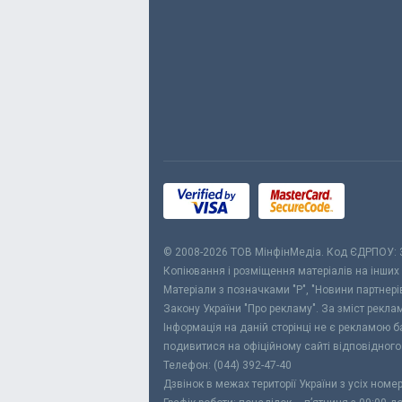
© 2008-2026 ТОВ МiнфiнМедiа. Код ЄДРПОУ:
Копіювання і розміщення матеріалів на інших
Матеріали з позначками "Р", "Новини партнерів
Закону України "Про рекламу". За зміст рекл
Інформація на даній сторінці не є рекламою 
подивитися на офіційному сайті відповідного
Телефон: (044) 392-47-40
Дзвінок в межах території України з усіх номе