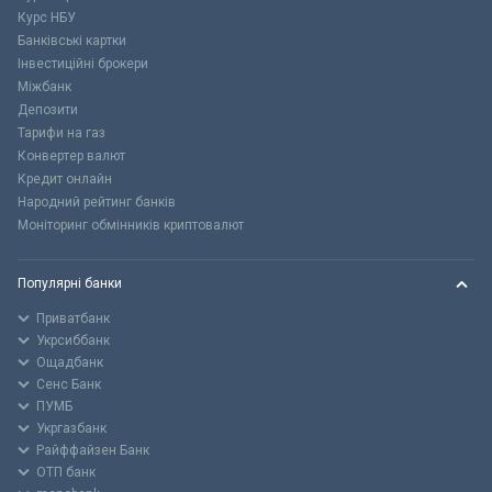
Курс НБУ
Банківські картки
Інвестиційні брокери
Міжбанк
Депозити
Тарифи на газ
Конвертер валют
Кредит онлайн
Народний рейтинг банків
Моніторинг обмінників криптовалют
Популярні банки
Приватбанк
Укрсиббанк
Ощадбанк
Сенс Банк
ПУМБ
Укргазбанк
Райффайзен Банк
ОТП банк