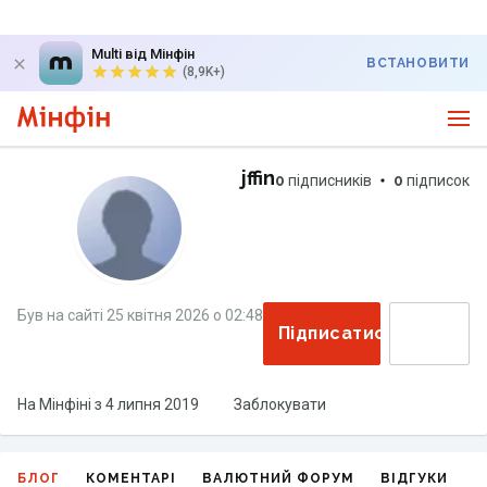
Multi від Мінфін
ВСТАНОВИТИ
(8,9K+)
jffin
0
підписників
0
підписок
Був на сайті
25 квітня 2026
о
02:48
Підписатися
На Мінфіні з
4 липня 2019
Заблокувати
БЛОГ
КОМЕНТАРІ
ВАЛЮТНИЙ ФОРУМ
ВІДГУКИ
Г