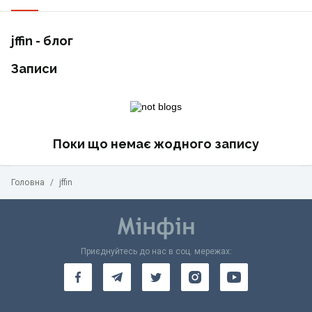
jffin - блог
Записи
Поки що немає жодного запису
Головна
/
jffin
Приєднуйтесь до нас в соц. мережах: