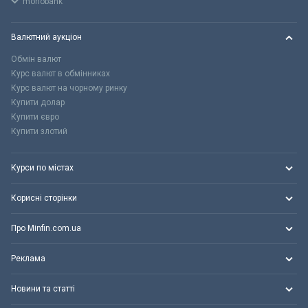
monobank
Валютний аукціон
Обмін валют
Курс валют в обмінниках
Курс валют на чорному ринку
Купити долар
Купити євро
Купити злотий
Курси по містах
Корисні сторінки
Про Minfin.com.ua
Реклама
Новини та статті