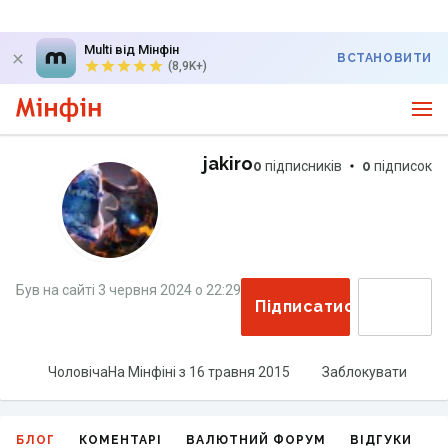
Multi від Мінфін
ВСТАНОВИТИ
(8,9K+)
jakiro
0
підписників
0
підписок
Був на сайті
3 червня 2024
о
22:29
Підписатися
Чоловіча
На Мінфіні з
16 травня 2015
Заблокувати
БЛОГ
КОМЕНТАРІ
ВАЛЮТНИЙ ФОРУМ
ВІДГУКИ
Г