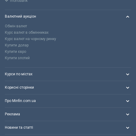
monobank
Валютний аукціон
Обмін валют
Курс валют в обмінниках
Курс валют на чорному ринку
Купити долар
Купити євро
Купити злотий
Курси по містах
Корисні сторінки
Про Minfin.com.ua
Реклама
Новини та статті