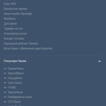
Курс НБУ
Банківські картки
Інвестиційні брокери
Міжбанк
Депозити
Тарифи на газ
Конвертер валют
Кредит онлайн
Народний рейтинг банків
Моніторинг обмінників криптовалют
Популярні банки
Приватбанк
Укрсиббанк
Ощадбанк
Сенс Банк
ПУМБ
Укргазбанк
Райффайзен Банк
ОТП банк