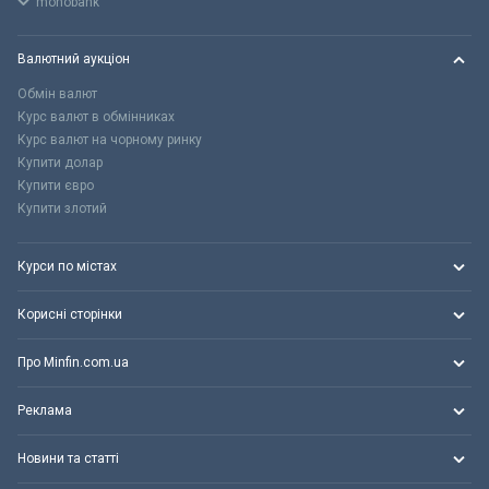
monobank
Валютний аукціон
Обмін валют
Курс валют в обмінниках
Курс валют на чорному ринку
Купити долар
Купити євро
Купити злотий
Курси по містах
Корисні сторінки
Про Minfin.com.ua
Реклама
Новини та статті