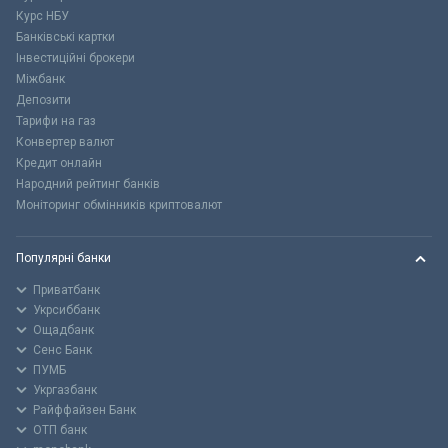
Курс НБУ
Банківські картки
Інвестиційні брокери
Міжбанк
Депозити
Тарифи на газ
Конвертер валют
Кредит онлайн
Народний рейтинг банків
Моніторинг обмінників криптовалют
Популярні банки
Приватбанк
Укрсиббанк
Ощадбанк
Сенс Банк
ПУМБ
Укргазбанк
Райффайзен Банк
ОТП банк