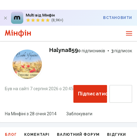
Multi від Мінфін
ВСТАНОВИТИ
(8,9K+)
Halyna859
0
підписників
3
підписок
Був на сайті
7 серпня 2026
о
20:45
Підписатися
На Мінфіні з
28 січня 2014
Заблокувати
БЛОГ
КОМЕНТАРІ
ВАЛЮТНИЙ ФОРУМ
ВІДГУКИ
Г