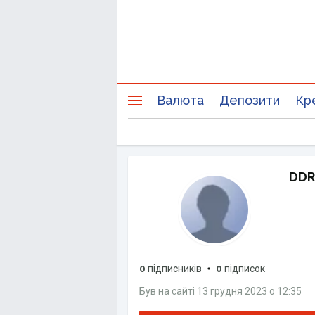
Валюта
Депозити
Кр
DDR
0
підписників
0
підписок
Був на сайті
13 грудня 2023
о
12:35