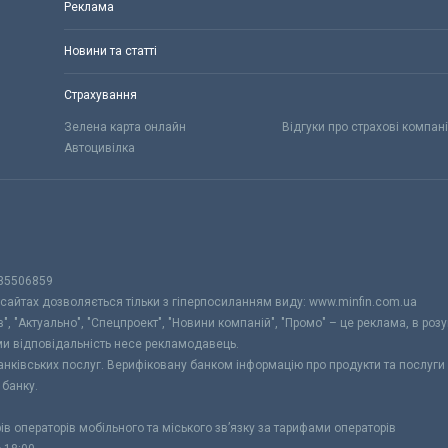
Реклама
Новини та статті
Страхування
Зелена карта онлайн
Відгуки про страхові компані
Автоцивілка
 35506859
 сайтах дозволяється тільки з гіперпосиланням виду: www.minfin.com.ua
", "Актуально", "Спецпроект", "Новини компаній", "Промо" – це реклама, в розу
ами відповідальність несе рекламодавець.
банківських послуг. Верифіковану банком інформацію про продукти та послуг
 банку.
рів операторів мобільного та міського зв’язку за тарифами операторів