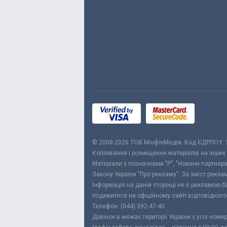
© 2008-2026 ТОВ МiнфiнМедiа. Код ЄДРПОУ:
Копіювання і розміщення матеріалів на інших
Матеріали з позначками "Р", "Новини партнерів
Закону України "Про рекламу". За зміст рекл
Інформація на даній сторінці не є рекламою 
подивитися на офіційному сайті відповідного
Телефон: (044) 392-47-40
Дзвінок в межах території України з усіх номе