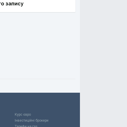
о запису
Курс євро
Інвестиційні брокери
Тарифи на газ