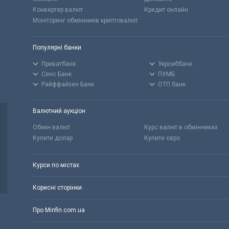
Конвертер валют
Кредит онлайн
Моніторинг обмінників криптовалют
Популярні банки
Приватбанк
Укрсиббанк
Сенс Банк
ПУМБ
Райффайзен Банк
ОТП банк
Валютний аукціон
Обмін валют
Курс валют в обмінниках
Купити долар
Купити євро
Курси по містах
Корисні сторінки
Про Minfin.com.ua