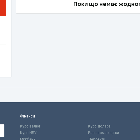
Поки що немає жодног
Фінанси
Курс валют
Курс долара
Курс НБУ
Банківські картки
Міжбанк
Депозити