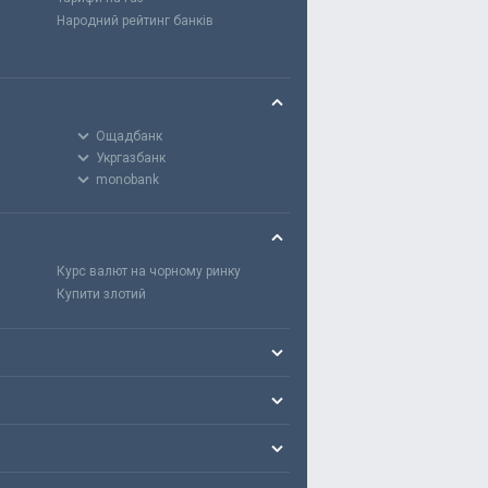
Народний рейтинг банків
Ощадбанк
Укргазбанк
monobank
Курс валют на чорному ринку
Купити злотий