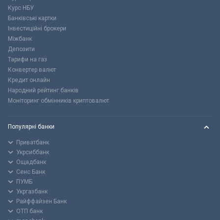
Курс НБУ
Банківські картки
Інвестиційні брокери
Міжбанк
Депозити
Тарифи на газ
Конвертер валют
Кредит онлайн
Народний рейтинг банків
Моніторинг обмінників криптовалют
Популярні банки
Приватбанк
Укрсиббанк
Ощадбанк
Сенс Банк
ПУМБ
Укргазбанк
Райффайзен Банк
ОТП банк