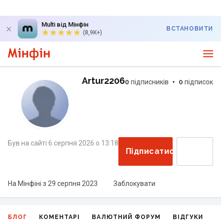
Multi від Мінфін
ВСТАНОВИТИ
(8,9K+)
Artur2206
0
підписників
0
підписок
Був на сайті
6 серпня 2026
о
13:18
Підписатися
На Мінфіні з
29 серпня 2023
Заблокувати
БЛОГ
КОМЕНТАРІ
ВАЛЮТНИЙ ФОРУМ
ВІДГУКИ
Г