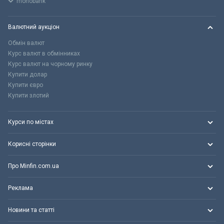
monobank
Валютний аукціон
Обмін валют
Курс валют в обмінниках
Курс валют на чорному ринку
Купити долар
Купити євро
Купити злотий
Курси по містах
Корисні сторінки
Про Minfin.com.ua
Реклама
Новини та статті