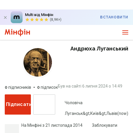
Multi від Мінфін
ВСТАНОВИТИ
(8,9K+)
Андрюха Луганський
Був на сайті
6 липня 2024
о
14:49
0
підписників
0
підписок
Чоловіча
Підписатися
Луганськ&gt;Київ&gt;Львів(now)
На Мінфіні з
21 листопада 2014
Заблокувати