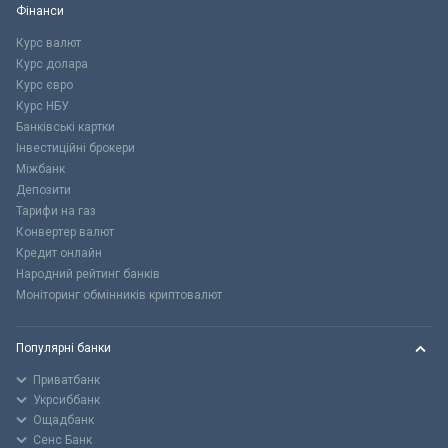
Фінанси
Курс валют
Курс долара
Курс євро
Курс НБУ
Банківські картки
Інвестиційні брокери
Міжбанк
Депозити
Тарифи на газ
Конвертер валют
Кредит онлайн
Народний рейтинг банків
Моніторинг обмінників криптовалют
Популярні банки
Приватбанк
Укрсиббанк
Ощадбанк
Сенс Банк