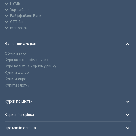
ПУМБ
Укргазбанк
Райффайзен Банк
ОТП банк
monobank
Валютний аукціон
Обмін валют
Курс валют в обмінниках
Курс валют на чорному ринку
Купити долар
Купити євро
Купити злотий
Курси по містах
Корисні сторінки
Про Minfin.com.ua