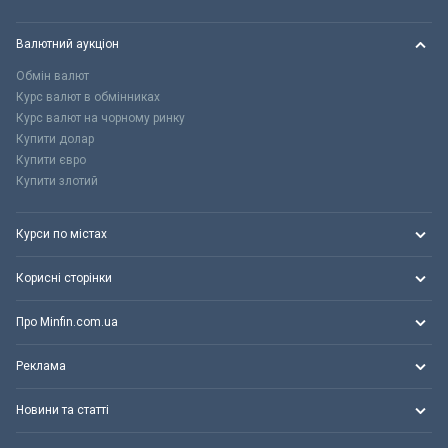
Валютний аукціон
Обмін валют
Курс валют в обмінниках
Курс валют на чорному ринку
Купити долар
Купити євро
Купити злотий
Курси по містах
Корисні сторінки
Про Minfin.com.ua
Реклама
Новини та статті