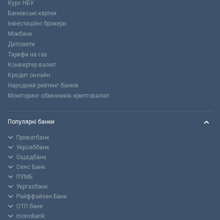
Курс НБУ
Банківські картки
Інвестиційні брокери
Міжбанк
Депозити
Тарифи на газ
Конвертер валют
Кредит онлайн
Народний рейтинг банків
Моніторинг обмінників криптовалют
Популярні банки
Приватбанк
Укрсиббанк
Ощадбанк
Сенс Банк
ПУМБ
Укргазбанк
Райффайзен Банк
ОТП банк
monobank