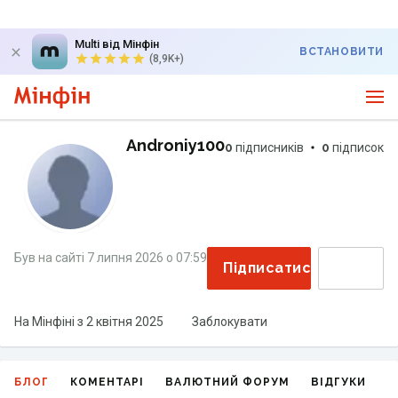
Multi від Мінфін
ВСТАНОВИТИ
(8,9K+)
Androniy100
0
підписників
0
підписок
Був на сайті
7 липня 2026
о
07:59
Підписатися
На Мінфіні з
2 квітня 2025
Заблокувати
БЛОГ
КОМЕНТАРІ
ВАЛЮТНИЙ ФОРУМ
ВІДГУКИ
Г