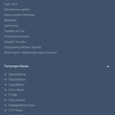
Курс НБУ
Банківські картки
Інвестиційні брокери
Міжбанк
Депозити
Тарифи на газ
Конвертер валют
Кредит онлайн
Народний рейтинг банків
Моніторинг обмінників криптовалют
Популярні банки
Приватбанк
Укрсиббанк
Ощадбанк
Сенс Банк
ПУМБ
Укргазбанк
Райффайзен Банк
ОТП банк