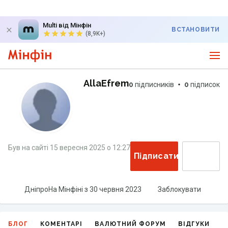
Multi від Мінфін
ВСТАНОВИТИ
(8,9K+)
AllaEfrem
0
підписників
0
підписок
Був на сайті
15 вересня 2025
о
12:27
Підписатися
Дніпро
На Мінфіні з
30 червня 2023
Заблокувати
БЛОГ
КОМЕНТАРІ
ВАЛЮТНИЙ ФОРУМ
ВІДГУКИ
Г