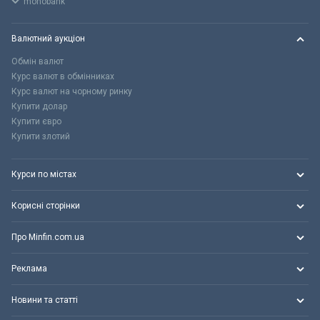
monobank
Валютний аукціон
Обмін валют
Курс валют в обмінниках
Курс валют на чорному ринку
Купити долар
Купити євро
Купити злотий
Курси по містах
Корисні сторінки
Про Minfin.com.ua
Реклама
Новини та статті