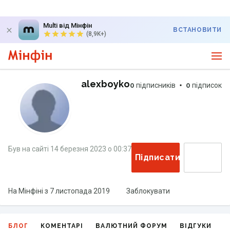
Multi від Мінфін
ВСТАНОВИТИ
(8,9K+)
alexboyko
0
підписників
0
підписок
Був на сайті
14 березня 2023
о
00:37
Підписатися
На Мінфіні з
7 листопада 2019
Заблокувати
БЛОГ
КОМЕНТАРІ
ВАЛЮТНИЙ ФОРУМ
ВІДГУКИ
Г