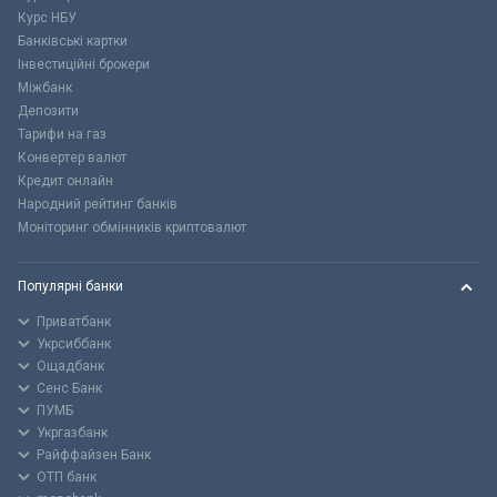
Курс НБУ
Банківські картки
Інвестиційні брокери
Міжбанк
Депозити
Тарифи на газ
Конвертер валют
Кредит онлайн
Народний рейтинг банків
Моніторинг обмінників криптовалют
Популярні банки
Приватбанк
Укрсиббанк
Ощадбанк
Сенс Банк
ПУМБ
Укргазбанк
Райффайзен Банк
ОТП банк