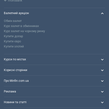
monobank
Валютний аукціон
Обмін валют
Курс валют в обмінниках
Курс валют на чорному ринку
Купити долар
Купити євро
Купити злотий
Курси по містах
Корисні сторінки
Про Minfin.com.ua
Реклама
Новини та статті