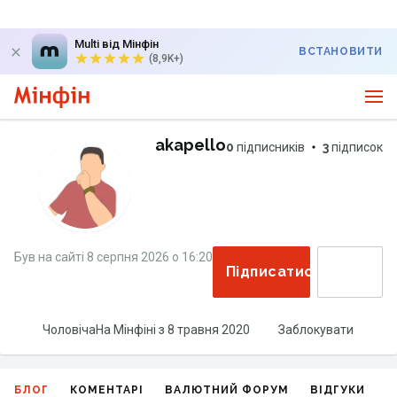
Multi від Мінфін
ВСТАНОВИТИ
(8,9K+)
akapello
0
підписників
3
підписок
Був на сайті
8 серпня 2026
о
16:20
Підписатися
Чоловіча
На Мінфіні з
8 травня 2020
Заблокувати
БЛОГ
КОМЕНТАРІ
ВАЛЮТНИЙ ФОРУМ
ВІДГУКИ
Г