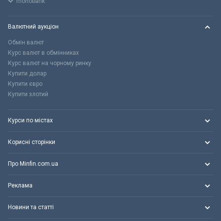
monobank
Валютний аукціон
Обмін валют
Курс валют в обмінниках
Курс валют на чорному ринку
Купити долар
Купити євро
Купити злотий
Курси по містах
Корисні сторінки
Про Minfin.com.ua
Реклама
Новини та статті