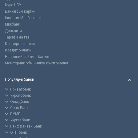
Курс НБУ
Банківські картки
Інвестиційні брокери
Міжбанк
Депозити
Тарифи на газ
Конвертер валют
Кредит онлайн
Народний рейтинг банків
Моніторинг обмінників криптовалют
Популярні банки
Приватбанк
Укрсиббанк
Ощадбанк
Сенс Банк
ПУМБ
Укргазбанк
Райффайзен Банк
ОТП банк