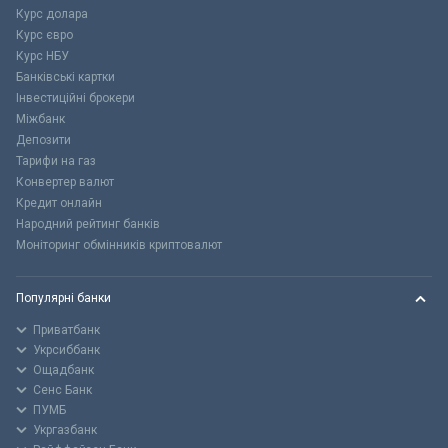
Курс долара
Курс євро
Курс НБУ
Банківські картки
Інвестиційні брокери
Міжбанк
Депозити
Тарифи на газ
Конвертер валют
Кредит онлайн
Народний рейтинг банків
Моніторинг обмінників криптовалют
Популярні банки
Приватбанк
Укрсиббанк
Ощадбанк
Сенс Банк
ПУМБ
Укргазбанк