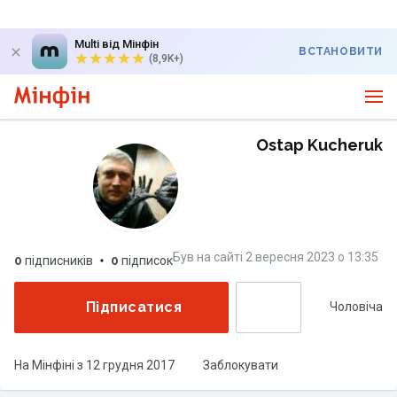
Multi від Мінфін
ВСТАНОВИТИ
(8,9K+)
Ostap Kucheruk
Був на сайті
2 вересня 2023
о
13:35
0
підписників
0
підписок
Підписатися
Чоловіча
На Мінфіні з
12 грудня 2017
Заблокувати