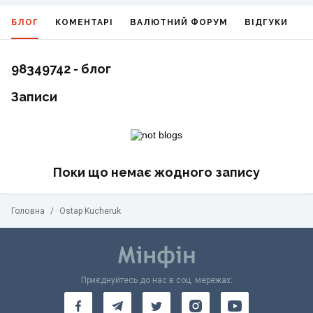
БЛОГ
КОМЕНТАРІ
ВАЛЮТНИЙ ФОРУМ
ВІДГУКИ
Г
98349742 - блог
Записи
Поки що немає жодного запису
Головна
/
Ostap Kucheruk
Приєднуйтесь до нас в соц. мережах: