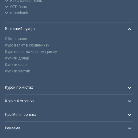
Райффайзен Банк
ОТП банк
monobank
Валютний аукціон
Обмін валют
Курс валют в обмінниках
Курс валют на чорному ринку
Купити долар
Купити євро
Купити злотий
Курси по містах
Корисні сторінки
Про Minfin.com.ua
Реклама