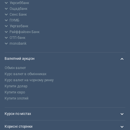
Укрсиббанк
Ощадбанк
Сенс Банк
ПУМБ
Укргазбанк
Райффайзен Банк
ОТП банк
monobank
Валютний аукціон
Обмін валют
Курс валют в обмінниках
Курс валют на чорному ринку
Купити долар
Купити євро
Купити злотий
Курси по містах
Корисні сторінки