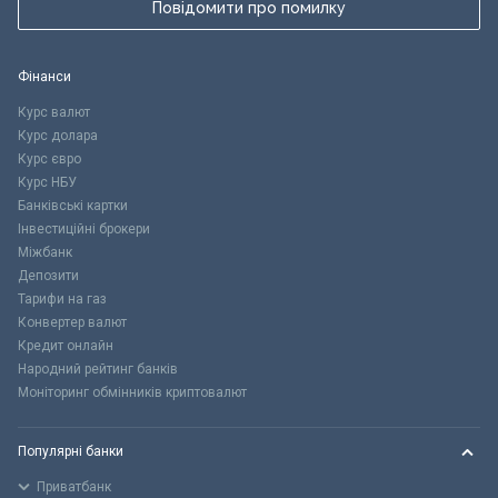
Повідомити про помилку
Фінанси
Курс валют
Курс долара
Курс євро
Курс НБУ
Банківські картки
Інвестиційні брокери
Міжбанк
Депозити
Тарифи на газ
Конвертер валют
Кредит онлайн
Народний рейтинг банків
Моніторинг обмінників криптовалют
Популярні банки
Приватбанк