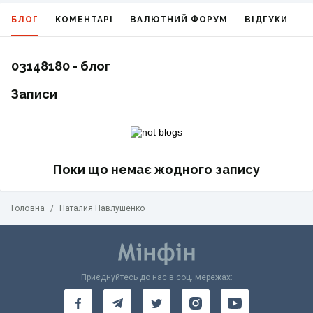
БЛОГ
КОМЕНТАРІ
ВАЛЮТНИЙ ФОРУМ
ВІДГУКИ
Г
03148180 - блог
Записи
Поки що немає жодного запису
Головна
/
Наталия Павлушенко
Приєднуйтесь до нас в соц. мережах: