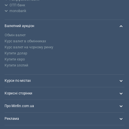
ОТП банк
monobank
Валютний аукціон
Обмін валют
Курс валют в обмінниках
Курс валют на чорному ринку
Купити долар
Купити євро
Купити злотий
Курси по містах
Корисні сторінки
Про Minfin.com.ua
Реклама