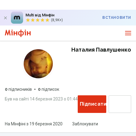
Multi від Мінфін
ВСТАНОВИТИ
(8,9K+)
Наталия Павлушенко
0
підписників
0
підписок
Був на сайті
14 березня 2023
о
01:44
Підписатися
На Мінфіні з
19 березня 2020
Заблокувати