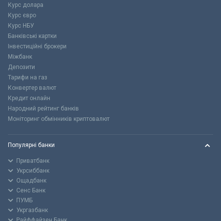
Курс долара
Курс євро
Курс НБУ
Банківські картки
Інвестиційні брокери
Міжбанк
Депозити
Тарифи на газ
Конвертер валют
Кредит онлайн
Народний рейтинг банків
Моніторинг обмінників криптовалют
Популярні банки
Приватбанк
Укрсиббанк
Ощадбанк
Сенс Банк
ПУМБ
Укргазбанк
Райффайзен Банк