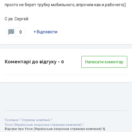
просто не берет трубку мобильного, впрочем как и рабочего((
С ув. Сергей
+
Відповісти
0
Коментарі до відгуку
- 0
Написати коментар
/
/
Головна
Страхові компанії
/
Уоск (Українська охоронна страхова компанія)
Відгуки про Уоск (Українська охоронна страхова компанія) 📃