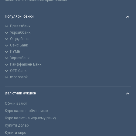
Моніторинг обмінників криптовалют
Популярні банки
Приватбанк
Укрсиббанк
Ощадбанк
Сенс Банк
ПУМБ
Укргазбанк
Райффайзен Банк
ОТП банк
monobank
Валютний аукціон
Обмін валют
Курс валют в обмінниках
Курс валют на чорному ринку
Купити долар
Купити євро