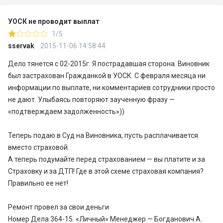
УОСК не проводит выплат
1/5
sservak
2015-11-06 14:58:44
Дело тянется с 02-2015г. Я пострадавшая сторона. Виновник
был застрахован Гражданкой в УОСК. С февраля месяца ни
информации по выплате, ни комментариев сотрудники просто
не дают. Улыбаясь повторяют заученную фразу —
«подтверждаем задолженность»))
Теперь подаю в Суд на Виновника, пусть расплачивается
вместо страховой.
А теперь подумайте перед страхованием — вы платите и за
Страховку и за ДТП! Где в этой схеме страховая компания?
Правильно ее нет!
Ремонт провел за свои деньги
Номер Дела 364-15. «Личный» Менеджер — Богданович А.