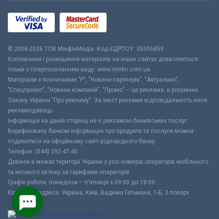
© 2008-2026 ТОВ МiнфiнМедiа. Код ЄДРПОУ: 35506859
Копіювання і розміщення матеріалів на інших сайтах дозволяється
тільки з гіперпосиланням виду: www.minfin.com.ua
Матеріали з позначками "Р", "Новини партнерів", "Актуально",
"Спецпроект", "Новини компаній", "Промо" – це реклама, в розумінні
Закону України "Про рекламу". За зміст реклами відповідальність несе
рекламодавець.
Інформація на даній сторінці не є рекламою банківських послуг.
Верифіковану банком інформацію про продукти та послуги можна
подивитися на офіційному сайті відповідного банку.
Телефон: (044) 392-47-40
Дзвінок в межах території України з усіх номерів операторів мобільного
та міського зв’язку за тарифами операторів
Графік роботи: понеділок – п’ятниця з 09:00 до 18:00
Юридична адреса: Україна, Київ, Вадима Гетьмана, 1-Б, 3 поверх