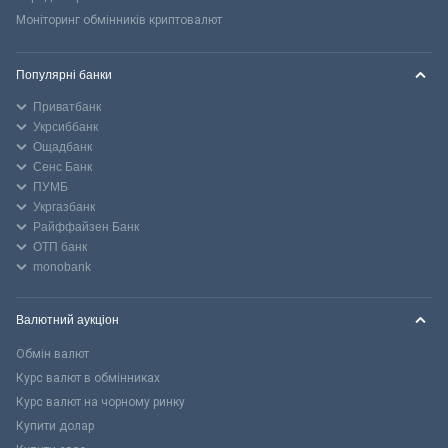
Моніторинг обмінників криптовалют
Популярні банки
Приватбанк
Укрсиббанк
Ощадбанк
Сенс Банк
ПУМБ
Укргазбанк
Райффайзен Банк
ОТП банк
monobank
Валютний аукціон
Обмін валют
Курс валют в обмінниках
Курс валют на чорному ринку
Купити долар