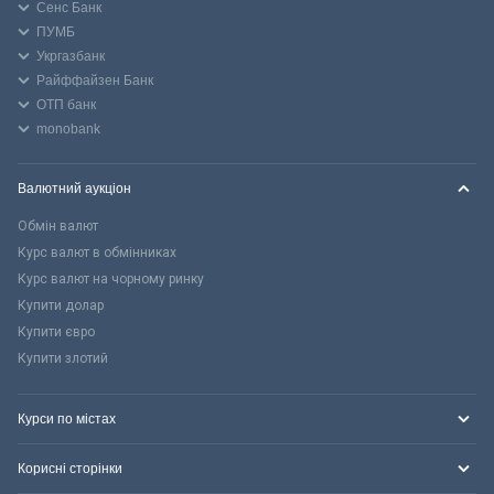
Сенс Банк
ПУМБ
Укргазбанк
Райффайзен Банк
ОТП банк
monobank
Валютний аукціон
Обмін валют
Курс валют в обмінниках
Курс валют на чорному ринку
Купити долар
Купити євро
Купити злотий
Курси по містах
Корисні сторінки