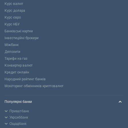
Курс валют
Курс долара
Курс євро
Курс НБУ
Банківські картки
Інвестиційні брокери
Міжбанк
Депозити
Тарифи на газ
Конвертер валют
Кредит онлайн
Народний рейтинг банків
Моніторинг обмінників криптовалют
Популярні банки
Приватбанк
Укрсиббанк
Ощадбанк