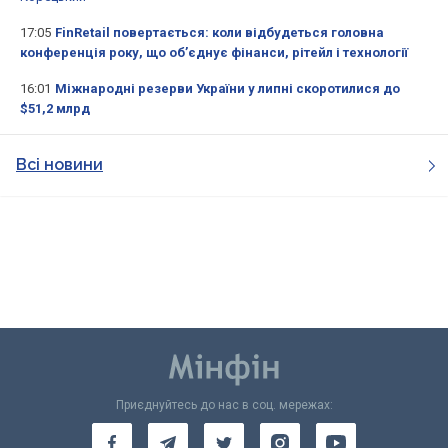
17:05
FinRetail повертається: коли відбудеться головна
конференція року, що об’єднує фінанси, рітейл і технології
16:01
Міжнародні резерви України у липні скоротилися до
$51,2 млрд
Всі новини
Приєднуйтесь до нас в соц. мережах: