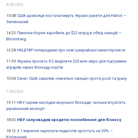
8.08.2026
15:08
США щомісяця постачатимуть Україні ракети для Patriot —
Зеленський
14:23
Північна Корея заробила до $22 млрд в обхід санкцій —
Bloomberg
13:28
НКЦПФР попереджає про нові шахрайські інвестпроєкти
11:39
Україна просить ЄС виділити 220 млн євро для підтримки
аграріїв через блокаду портів
10:04
Сенат США схвалив «пекельні санкції» проти росії та Ірану
7.08.2026
19:11
НБУ оцінив наслідки морської блокади: скільки втратить
український експорт
18:33
НБУ запровадив кредитні послаблення для бізнесу
18:12
З 1 вересня зарплати педагогів зростуть на 20% —
Корецький