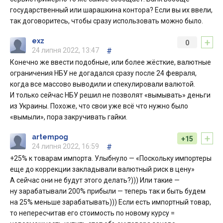
государственный или шарашкина контора? Если вы их ввели,
так договоритесь, чтобы сразу использовать можно было.
+
exz
0
24 липня 2022, 13:47
#
Конечно же ввести подобные, или более жёсткие, валютные
ограничения НБУ не догадался сразу после 24 февраля,
когда все массово выводили и спекулировали валютой.
И только сейчас НБУ решил не позволят «вымывать» деньги
из Украины. Похоже, что свои уже всё что нужно было
«вымыли», пора закручивать гайки.
+
artempog
+15
24 липня 2022, 16:59
#
+25% к товарам импорта. Улыбнуло — «Поскольку импортеры
еще до коррекции закладывали валютный риск в цену»
А сейчас они не будут этого делать?))) Или такие —
ну зарабатывали 200% прибыли — теперь так и быть будем
на 25% меньше зарабатывать))) Если есть импортный товар,
то непересчитав его стоимость по новому курсу =