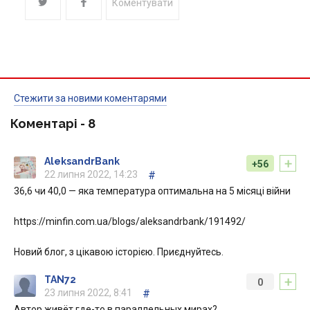
Коментувати
Стежити за новими коментарями
Коментарі -
8
+
AleksandrBank
+56
22 липня 2022, 14:23
#
36,6 чи 40,0 — яка температура оптимальна на 5 місяці війни
https://minfin.com.ua/blogs/aleksandrbank/191492/
Новий блог, з цікавою історією. Приєднуйтесь.
+
TAN72
0
23 липня 2022, 8:41
#
Автор живёт где-то в параллельных мирах?