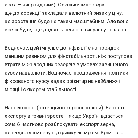
крок — виправданий). Оскільки імпортери
ще до корекції закладали валютний ризик у ціну,
це зростання буде не таким масштабним. Але воно
все ж буде, і це додасть певного імпульсу інфляції.
Водночас, цей імпульс до інфляції є на порядок
меншим ризиком для фінстабільності, ніж поступова
втрата міжнародних резервів в умовах завищеного
курсу нацвалюти. Водночас, продовження політики
фіксованого курсу задає орієнтир на найближчі
місяці і є якорем стабільності.
Наш експорт (потенційно хороші новини). Вартість
експорту в гривні зросте. І якщо Україні вдасться
хоча б частково розблокувати експорт зерна,
це надасть шалену підтримку аграріям. Крім того,