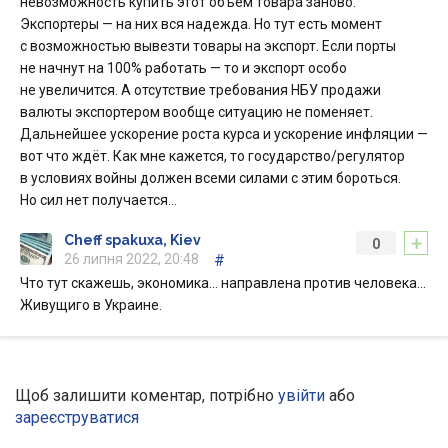
невозможность купить этот объем товара заново.
Экспортеры — на них вся надежда. Но тут есть момент
с возможностью вывезти товары на экспорт. Если порты
не начнут на 100% работать — то и экспорт особо
не увеличится. А отсутствие требования НБУ продажи
валюты экспортером вообще ситуацию не поменяет.
Дальнейшее ускорение роста курса и ускорение инфляции —
вот что ждёт. Как мне кажется, то государство/регулятор
в условиях войны должен всеми силами с этим бороться.
Но сил нет получается…
+
Cheff spakuxa, Kiev
0
26 липня 2022, 20:48
#
Что тут скажешь, экономика… направлена против человека…
Живущиго в Украине.
Щоб залишити коментар, потрібно
увійти
або
зареєструватися