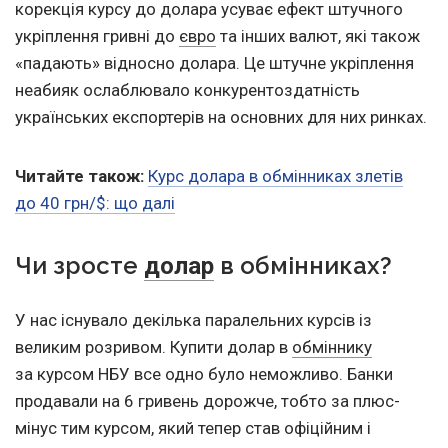
корекція курсу до долара усуває ефект штучного
укріплення гривні до
євро
та інших валют, які також
«падають» відносно долара. Це штучне укріплення
неабияк ослаблювало конкурентоздатність
українських експортерів на основних для них ринках.
Читайте також:
Курс долара в обмінниках злетів
до 40 грн/$: що далі
Чи зросте
в обмінниках?
долар
У нас існувало декілька паралельних курсів із
великим розривом. Купити долар в
обміннику
за курсом НБУ все одно було неможливо. Банки
продавали на 6 гривень дорожче, тобто за плюс-
мінус тим курсом, який тепер став офіційним і