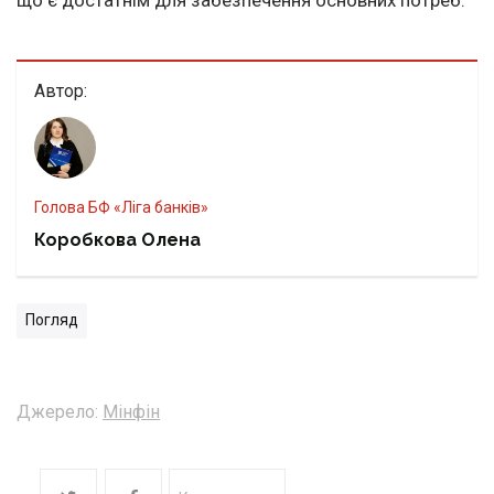
що є достатнім для забезпечення основних потреб.
Автор:
Голова БФ «Ліга банків»
Коробкова Олена
Погляд
Джерело:
Мінфін