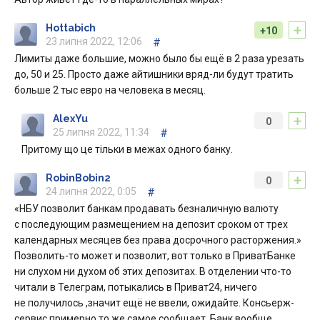
+
Hottabich
+10
23 липня 2022, 12:06
#
Лимиты даже большие, можно было бы ещё в 2 раза урезать
до, 50 и 25. Просто даже айтишники вряд-ли будут тратить
больше 2 тыс евро на человека в месяц.
+
AlexYu
0
25 липня 2022, 11:34
#
Притому що це тільки в межах одного банку.
+
RobinBobin2
0
24 липня 2022, 0:05
#
«НБУ позволит банкам продавать безналичную валюту
с последующим размещением на депозит сроком от трех
календарных месяцев без права досрочного расторжения.»
Позволить-то может и позволит, вот только в ПриватБанке
ни слухом ни духом об этих депозитах. В отделении что-то
читали в Телеграм, потыкались в Приват24, ничего
не получилось ,значит ещё не ввели, ожидайте. Консьерж-
сервис примерно то же самое сообщает. Банк вообще