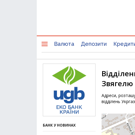
Валюта
Депозити
Кредит
Відділен
Звягелю
Адреси, розташу
відділень Укрга
БАНК У НОВИНАХ