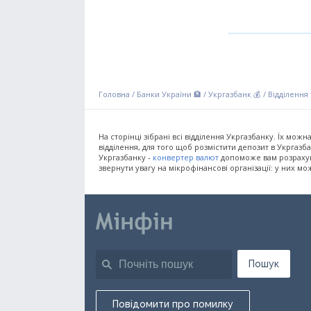
Головна
/
Банки України 🏦
/
Укргазбанк 💰
/
Відділення
На сторінці зібрані всі відділення Укргазбанку. Їх мож
відділення, для того щоб розмістити депозит в Укргаз
Укргазбанку -
конвертер валют
допоможе вам розрахува
звернути увагу на мікрофінансові організації: у них м
Пошук
Повідомити про помилку