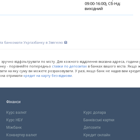
09:00-16:00), Сб-Нд:
вихідний
 та банкомати Укргазбанку в Звягелю 🏦
на зручно відфільтрувати по місту. Для кожного відділення вказана адреса, години
банку - порівняйте попередньо
ставки по депозитах
в банках вашого міста. Якщо ж
ти на яку суму ви можете розраховувати. У разі, якщо банк не надав вам креди
ожна отримати
кредит на карту без відмови
.
Фінанси
Курс валют
Курс долара
Курс НБУ
Банківські картки
Міжбанк
Депозити
Конвертер валют
Кредит онлайн