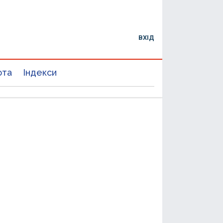
ВХІД
юта
Індекси