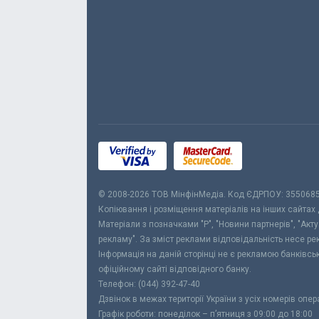
© 2008-2026 ТОВ МiнфiнМедiа. Код ЄДРПОУ: 355068
Копіювання і розміщення матеріалів на інших сайтах
Матеріали з позначками "Р", "Новини партнерів", "Акт
рекламу". За зміст реклами відповідальність несе р
Інформація на даній сторінці не є рекламою банківс
офіційному сайті відповідного банку.
Телефон: (044) 392-47-40
Дзвінок в межах території України з усіх номерів опе
Графік роботи: понеділок – п’ятниця з 09:00 до 18:00