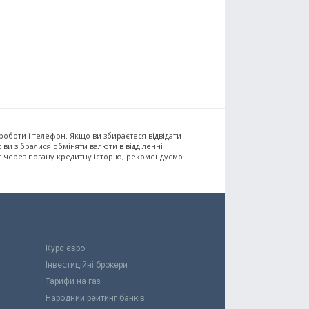
 роботи і телефон. Якщо ви збираєтеся відвідати
 ви зібралися обміняти валюти в відділенні
т через погану кредитну історію, рекомендуємо
Курс євро
Інвестиційні брокери
Тарифи на газ
Народний рейтинг банків