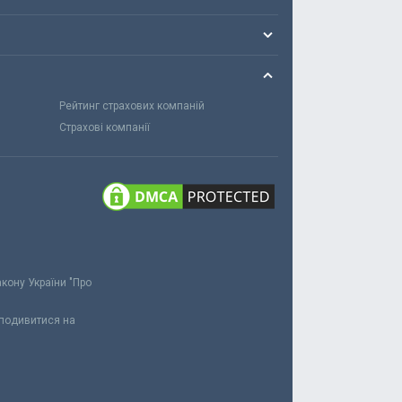
Рейтинг страхових компаній
Страхові компанії
акону України "Про
 подивитися на