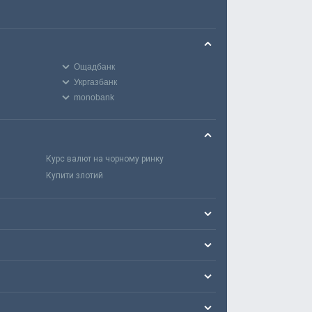
Ощадбанк
Укргазбанк
monobank
Курс валют на чорному ринку
Купити злотий