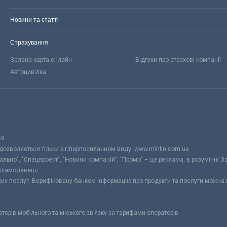
Новини та статті
Страхування
Зелена карта онлайн
Відгуки про страхові компанії
Автоцивілка
59
 дозволяється тільки з гіперпосиланням виду: www.minfin.com.ua
уально", "Спецпроект", "Новини компаній", "Промо" – це реклама, в розумінні З
екламодавець.
ьких послуг. Верифіковану банком інформацію про продукти та послуги можна
раторів мобільного та міського зв’язку за тарифами операторів