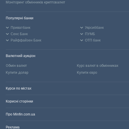
Моніторинг обмінників криптовалют
Популярні банки
Приватбанк
Укрсиббанк
Сенс Банк
ПУМБ
Райффайзен Банк
ОТП банк
Валютний аукціон
Обмін валют
Курс валют в обмінниках
Купити долар
Купити євро
Курси по містах
Корисні сторінки
Про Minfin.com.ua
Реклама