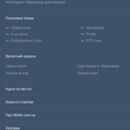
Моніторинг обмінників криптовалют
Популярні банки
Приватбанк
Укрсиббанк
Сенс Банк
ПУМБ
Райффайзен Банк
ОТП банк
Валютний аукціон
Обмін валют
Курс валют в обмінниках
Купити долар
Купити євро
Курси по містах
Корисні сторінки
Про Minfin.com.ua
Реклама