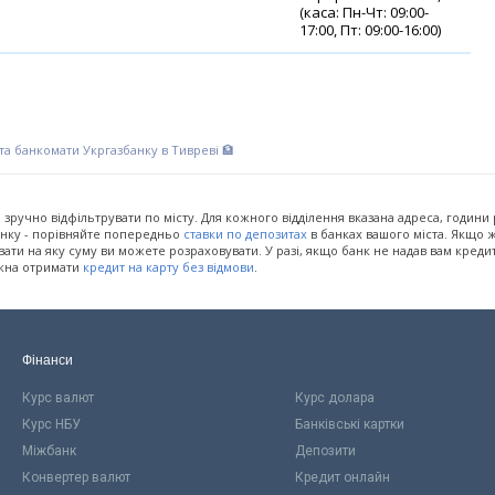
(каса: Пн-Чт: 09:00-
17:00, Пт: 09:00-16:00)
 та банкомати Укргазбанку в Тивреві 🏦
на зручно відфільтрувати по місту. Для кожного відділення вказана адреса, години
банку - порівняйте попередньо
ставки по депозитах
в банках вашого міста. Якщо ж
ти на яку суму ви можете розраховувати. У разі, якщо банк не надав вам креди
ожна отримати
кредит на карту без відмови
.
Фінанси
Курс валют
Курс долара
Курс НБУ
Банківські картки
Міжбанк
Депозити
Конвертер валют
Кредит онлайн