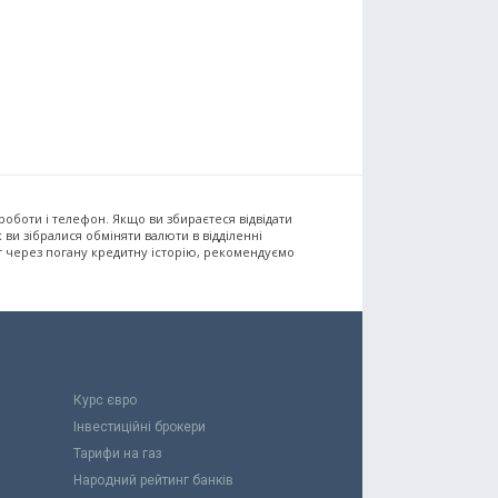
 роботи і телефон. Якщо ви збираєтеся відвідати
 ви зібралися обміняти валюти в відділенні
т через погану кредитну історію, рекомендуємо
Курс євро
Інвестиційні брокери
Тарифи на газ
Народний рейтинг банків