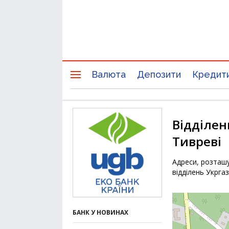
Валюта
Депозити
Кредит
Відділен
Тивреві
Адреси, розташу
відділень Укрга
БАНК У НОВИНАХ