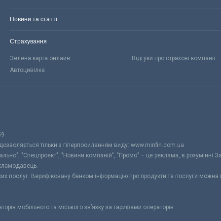
Новини та статті
Страхування
Зелена карта онлайн
Відгуки про страхові компанії
Автоцивілка
59
 дозволяється тільки з гіперпосиланням виду: www.minfin.com.ua
уально", "Спецпроект", "Новини компаній", "Промо" – це реклама, в розумінні З
екламодавець.
ьких послуг. Верифіковану банком інформацію про продукти та послуги можна
раторів мобільного та міського зв’язку за тарифами операторів