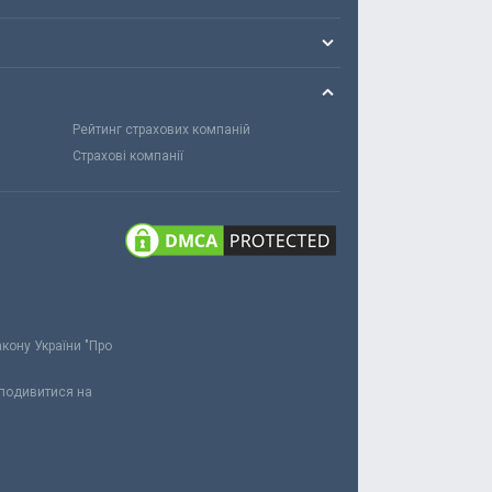
Рейтинг страхових компаній
Страхові компанії
акону України "Про
 подивитися на