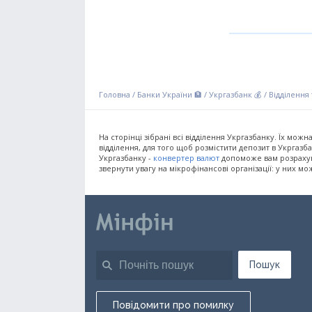
Головна
/
Банки України 🏦
/
Укргазбанк 💰
/
Відділення
На сторінці зібрані всі відділення Укргазбанку. Їх мож
відділення, для того щоб розмістити депозит в Укргаз
Укргазбанку -
конвертер валют
допоможе вам розрахува
звернути увагу на мікрофінансові організації: у них м
Пошук
Повідомити про помилку