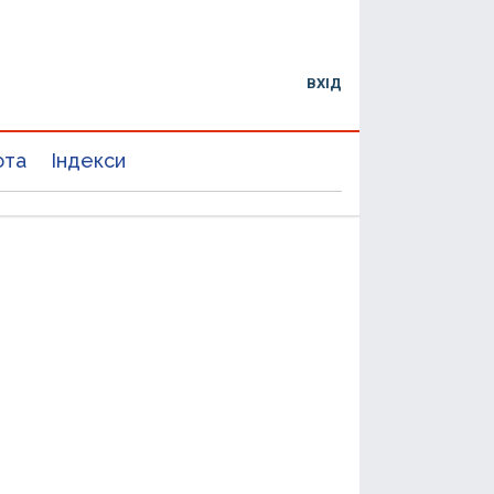
ВХІД
юта
Індекси