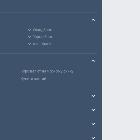
Ощадбанк
Укргазбанк
monobank
Курс валют на чорному ринку
Купити злотий