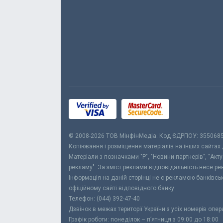
© 2008-2026 ТОВ МiнфiнМедiа. Код ЄДРПОУ: 355068
Копіювання і розміщення матеріалів на інших сайтах
Матеріали з позначками "Р", "Новини партнерів", "Акт
рекламу". За зміст реклами відповідальність несе р
Інформація на даній сторінці не є рекламою банківс
офіційному сайті відповідного банку.
Телефон: (044) 392-47-40
Дзвінок в межах території України з усіх номерів опе
Графік роботи: понеділок – п’ятниця з 09:00 до 18:00