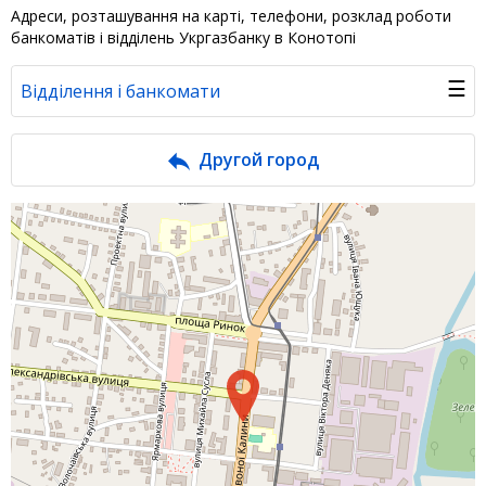
Адреси, розташування на карті, телефони, розклад роботи
банкоматів і відділень Укргазбанку в Конотопі
☰
Відділення і банкомати
Банк у новинах
Другой город
Питання банку
Відгуки
Депозити юр. осіб
Кредити для бізнеса
Інтернет-банкінг
Банки-партнери