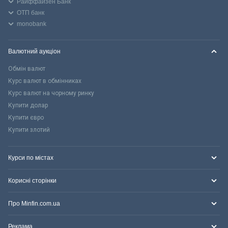
Райффайзен Банк
ОТП банк
monobank
Валютний аукціон
Обмін валют
Курс валют в обмінниках
Курс валют на чорному ринку
Купити долар
Купити євро
Купити злотий
Курси по містах
Корисні сторінки
Про Minfin.com.ua
Реклама