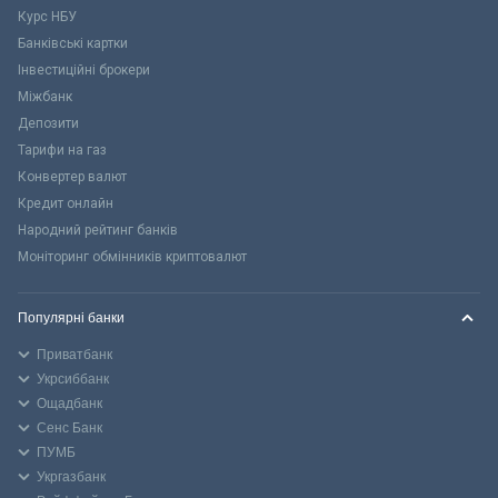
Курс НБУ
Банківські картки
Інвестиційні брокери
Міжбанк
Депозити
Тарифи на газ
Конвертер валют
Кредит онлайн
Народний рейтинг банків
Моніторинг обмінників криптовалют
Популярні банки
Приватбанк
Укрсиббанк
Ощадбанк
Сенс Банк
ПУМБ
Укргазбанк