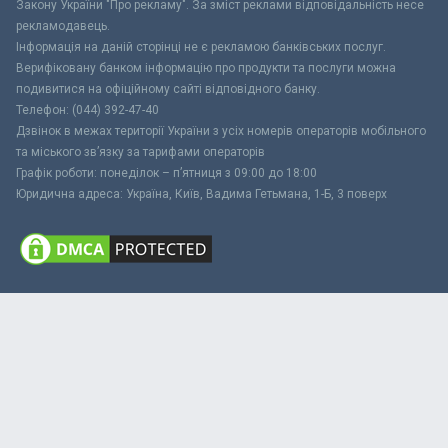
Закону України "Про рекламу". За зміст реклами відповідальність несе
рекламодавець.
Інформація на даній сторінці не є рекламою банківських послуг.
Верифіковану банком інформацію про продукти та послуги можна
подивитися на офіційному сайті відповідного банку.
Телефон: (044) 392-47-40
Дзвінок в межах території України з усіх номерів операторів мобільного
та міського зв’язку за тарифами операторів
Графік роботи: понеділок – п’ятниця з 09:00 до 18:00
Юридична адреса: Україна, Київ, Вадима Гетьмана, 1-Б, 3 поверх