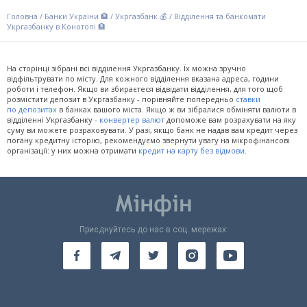
Головна
/
Банки України 🏦
/
Укргазбанк 💰
/
Відділення та банкомати
Укргазбанку в Конотопі 🏦
На сторінці зібрані всі відділення Укргазбанку. Їх можна зручно
відфільтрувати по місту. Для кожного відділення вказана адреса, години
роботи і телефон. Якщо ви збираєтеся відвідати відділення, для того щоб
розмістити депозит в Укргазбанку - порівняйте попередньо
ставки
по депозитах
в банках вашого міста. Якщо ж ви зібралися обміняти валюти в
відділенні Укргазбанку -
конвертер валют
допоможе вам розрахувати на яку
суму ви можете розраховувати. У разі, якщо банк не надав вам кредит через
погану кредитну історію, рекомендуємо звернути увагу на мікрофінансові
організації: у них можна отримати
кредит на карту без відмови
.
Приєднуйтесь до нас в соц. мережах: