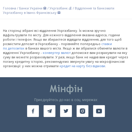
Головна
/
Банки України 🏦
/
Укргазбанк 💰
/
Відділення та банкомати
Укргазбанку в Івано-Франківську 🏦
На сторінці зібрані всі відділення Укргазбанку. Їх можна зручно
відфільтрувати по місту. Для кожного відділення вказана адреса, години
роботи і телефон. Якщо ви збираєтеся відвідати відділення, для того щоб
розмістити депозит в Укргазбанку - порівняйте попередньо
ставки
по депозитах
в банках вашого міста. Якщо ж ви зібралися обміняти валюти в
відділенні Укргазбанку -
конвертер валют
допоможе вам розрахувати на яку
суму ви можете розраховувати. У разі, якщо банк не надав вам кредит через
погану кредитну історію, рекомендуємо звернути увагу на мікрофінансові
організації: у них можна отримати
кредит на карту без відмови
.
Приєднуйтесь до нас в соц. мережах: