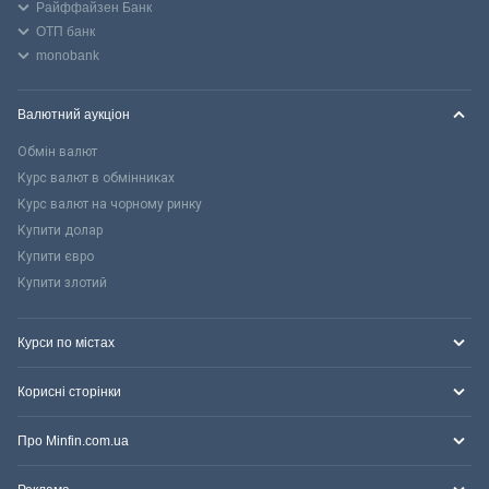
Райффайзен Банк
ОТП банк
monobank
Валютний аукціон
Обмін валют
Курс валют в обмінниках
Курс валют на чорному ринку
Купити долар
Купити євро
Купити злотий
Курси по містах
Корисні сторінки
Про Minfin.com.ua