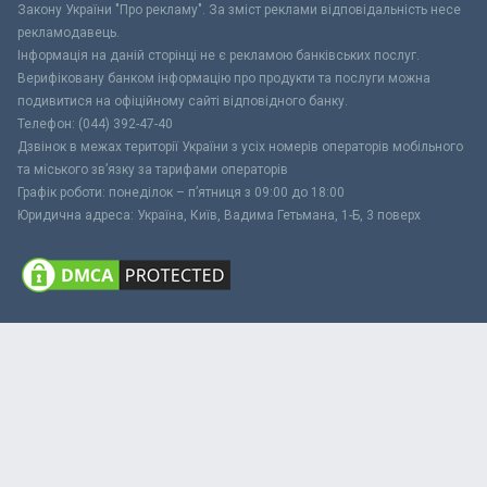
Закону України "Про рекламу". За зміст реклами відповідальність несе
рекламодавець.
Інформація на даній сторінці не є рекламою банківських послуг.
Верифіковану банком інформацію про продукти та послуги можна
подивитися на офіційному сайті відповідного банку.
Телефон: (044) 392-47-40
Дзвінок в межах території України з усіх номерів операторів мобільного
та міського зв’язку за тарифами операторів
Графік роботи: понеділок – п’ятниця з 09:00 до 18:00
Юридична адреса: Україна, Київ, Вадима Гетьмана, 1-Б, 3 поверх