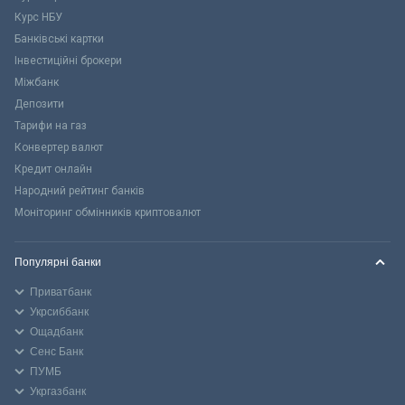
Курс НБУ
Банківські картки
Інвестиційні брокери
Міжбанк
Депозити
Тарифи на газ
Конвертер валют
Кредит онлайн
Народний рейтинг банків
Моніторинг обмінників криптовалют
Популярні банки
Приватбанк
Укрсиббанк
Ощадбанк
Сенс Банк
ПУМБ
Укргазбанк