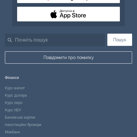
Доступно в
Пошук
Повідомити про помилку
Фінанси
Курс валют
Курс долара
Курс євро
Курс НБУ
Банківські картки
Інвестиційні брокери
Міжбанк