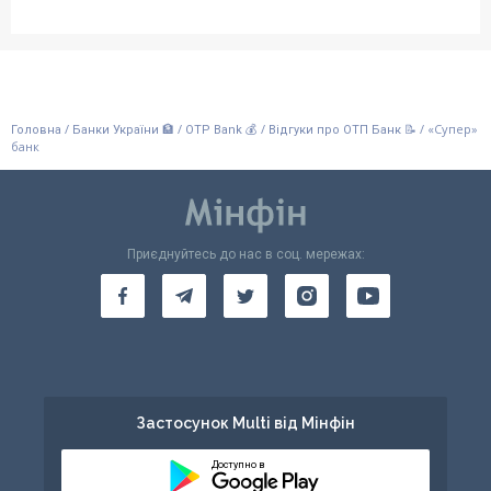
/
/
/
/
«Супер»
Головна
Банки України 🏦
OTP Bank 💰
Відгуки про ОТП Банк 📝
банк
Приєднуйтесь до нас в соц. мережах:
Застосунок Multi від Мінфін
Доступно в