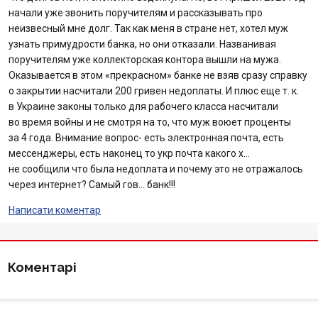
начали уже звонить поручителям и рассказывать про
Відгуки
неизвесный мне долг. Так как меня в стране нет, хотел муж
узнать примудрости банка, но они отказали. Названивая
Депозити юр. осіб
поручителям уже коллекторская контора вышли на мужа.
Оказывается в этом «прекрасном» банке не взяв сразу справку
о закрытии насчитали 200 гривен недоплаты. И плюс еще т. к.
Кредити для бізнеса
в Украине законы только для рабочего класса насчитали
во время войны и не смотря на то, что муж воюет проценты
Картки
за 4 года. Внимание вопрос- есть электронная почта, есть
мессенджеры, есть наконец то укр почта какого х…
Відділення і банкомати
не сообщили что была недоплата и почему это не отражалось
через интернет? Самый гов… банк!!!
Інтернет-банкінг
Написати коментар
Банки-партнери
Коментарі
Акції
Счета для бизнеса