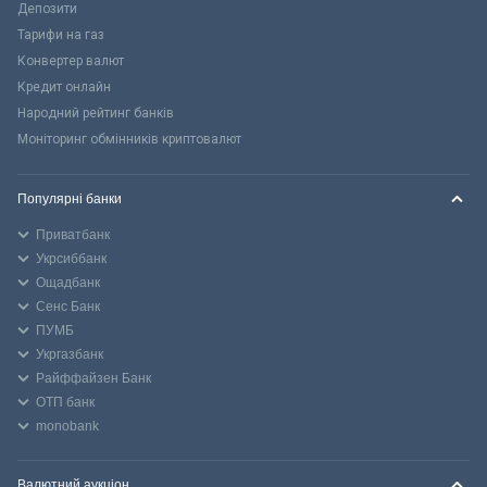
Депозити
Тарифи на газ
Конвертер валют
Кредит онлайн
Народний рейтинг банків
Моніторинг обмінників криптовалют
Популярні банки
Приватбанк
Укрсиббанк
Ощадбанк
Сенс Банк
ПУМБ
Укргазбанк
Райффайзен Банк
ОТП банк
monobank
Валютний аукціон