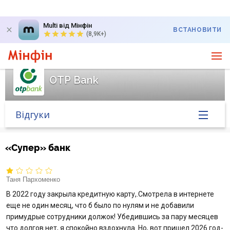
Multi від Мінфін
ВСТАНОВИТИ
(8,9K+)
OTP Bank
Відгуки
Головна
«Супер» банк
Банк у новинах
Таня Пархоменко
Курс валют у банку
В 2022 году закрыла кредитную карту,.Смотрела в интернете
еще не один месяц, что б было по нулям и не добавили
примудрые сотрудники должок! Убедившись за пару месяцев
Питання банку
что долгов нет, я спокойно вздохнула. Но, вот пришел 2026 год-