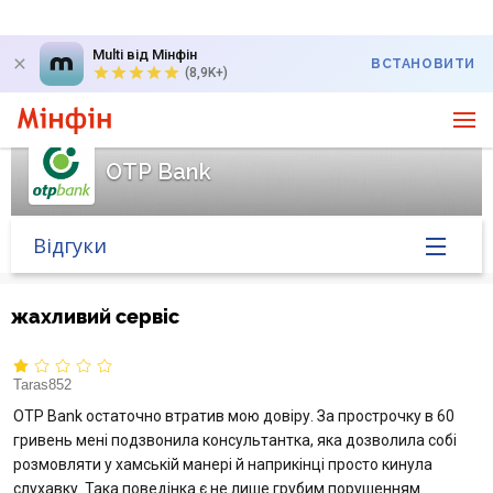
Multi від Мінфін
ВСТАНОВИТИ
(8,9K+)
OTP Bank
Відгуки
Головна
жахливий сервіс
Банк у новинах
Taras852
Курс валют у банку
OTP Bank остаточно втратив мою довіру. За прострочку в 60
гривень мені подзвонила консультантка, яка дозволила собі
розмовляти у хамській манері й наприкінці просто кинула
Питання банку
слухавку. Така поведінка є не лише грубим порушенням