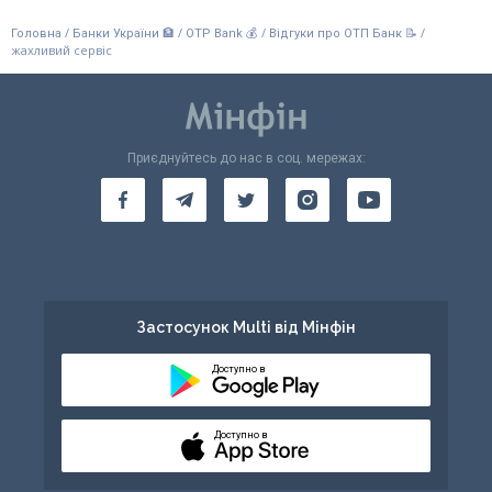
/
/
/
/
Головна
Банки України 🏦
OTP Bank 💰
Відгуки про ОТП Банк 📝
жахливий сервіс
Приєднуйтесь до нас в соц. мережах:
Застосунок Multi від Мінфін
Доступно в
Доступно в