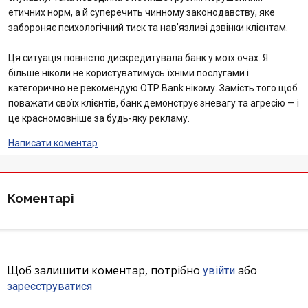
етичних норм, а й суперечить чинному законодавству, яке
Відгуки
забороняє психологічний тиск та нав’язливі дзвінки клієнтам.
Депозити юр. осіб
Ця ситуація повністю дискредитувала банк у моїх очах. Я
більше ніколи не користуватимусь їхніми послугами і
категорично не рекомендую OTP Bank нікому. Замість того щоб
Кредити для бізнеса
поважати своїх клієнтів, банк демонструє зневагу та агресію — і
це красномовніше за будь-яку рекламу.
Картки
Написати коментар
Відділення і банкомати
Інтернет-банкінг
Коментарі
Банки-партнери
Акції
Щоб залишити коментар, потрібно
або
увійти
зареєструватися
Счета для бизнеса