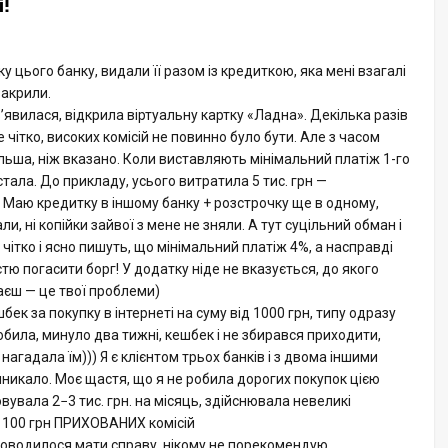
і!
 цього банку, видали її разом із кредиткою, яка мені взагалі
закрили.
з’явилася, відкрила віртуальну картку «Ладна». Декілька разів
чітко, високих комісій не повинно було бути. Але з часом
ільша, ніж вказано. Коли виставляють мінімальний платіж 1-го
стала. До прикладу, усього витратила 5 тис. грн —
 Маю кредитку в іншому банку + розстрочку ще в одному,
ли, ні копійки зайвої з мене не зняли. А тут суцільний обман і
 чітко і ясно пишуть, що мінімальний платіж 4%, а насправді
стю погасити борг! У додатку ніде не вказується, до якого
таєш — це твої проблеми)
ек за покупку в інтернеті на суму від 1000 грн, типу одразу
обила, минуло два тижні, кешбек і не збирався приходити,
нагадала їм))) Я є клієнтом трьох банків і з двома іншими
иникало. Моє щастя, що я не робила дорогих покупок цією
овувала 2−3 тис. грн. на місяць, здійснювала невеликі
е 100 грн ПРИХОВАНИХ комісій
 доводилося мати справу, нікому не порекомендую