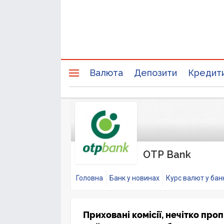
Валюта
Депозити
Кредит
OTP Bank
Головна
Банк у новинах
Курс валют у бан
Приховані комісії, нечітко про