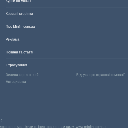
Курси по містах
Корисні сторінки
Про Minfin.com.ua
Реклама
Новини та статті
Страхування
Зелена карта онлайн
Відгуки про страхові компанії
Автоцивілка
59
 дозволяється тільки з гіперпосиланням виду: www.minfin.com.ua