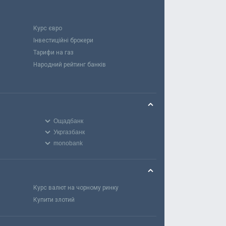
Курс євро
Інвестиційні брокери
Тарифи на газ
Народний рейтинг банків
Ощадбанк
Укргазбанк
monobank
Курс валют на чорному ринку
Купити злотий