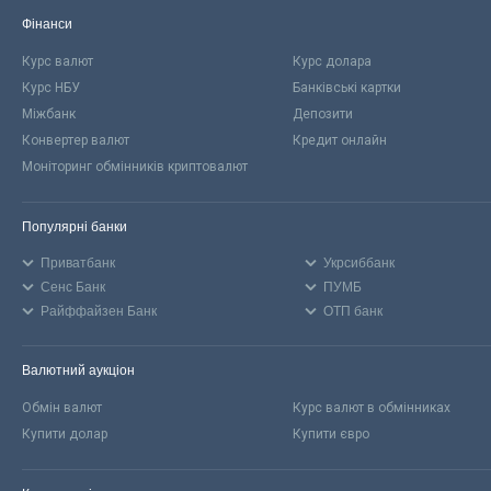
Фінанси
Курс валют
Курс долара
Курс НБУ
Банківські картки
Міжбанк
Депозити
Конвертер валют
Кредит онлайн
Моніторинг обмінників криптовалют
Популярні банки
Приватбанк
Укрсиббанк
Сенс Банк
ПУМБ
Райффайзен Банк
ОТП банк
Валютний аукціон
Обмін валют
Курс валют в обмінниках
Купити долар
Купити євро