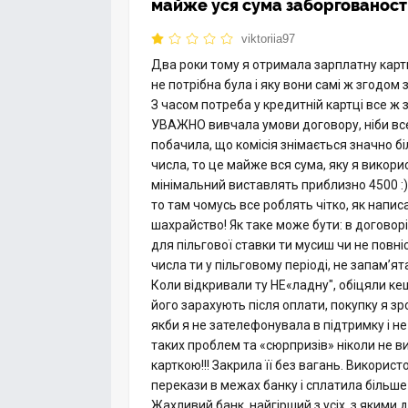
майже уся сума заборгованост
viktoriia97
Два роки тому я отримала зарплатну картку
не потрібна була і яку вони самі ж згодом 
З часом потреба у кредитній картці все ж 
УВАЖНО вивчала умови договору, ніби все 
побачила, що комісія знімається значно б
числа, то це майже вся сума, яку я викори
мінімальний виставлять приблизно 4500 :)
то там чомусь все роблять чітко, як написа
шахрайство! Як таке може бути: в договорі
для пільгової ставки ти мусиш чи не повні
числа ти у пільговому періоді, не запам’я
Коли відкривали ту НЕ«ладну", обіцяли кешб
його зарахують після оплати, покупку я зр
якби я не зателефонувала в підтримку і не 
таких проблем та «сюрпризів» ніколи не в
карткою!!! Закрила її без вагань. Використ
перекази в межах банку і сплатила більш
Жахливий банк, найгірший з усіх, з якими