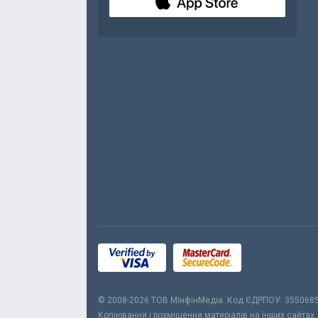
© 2008-2026 ТОВ МiнфiнМедiа. Код ЄДРПОУ: 355068
Копіювання і розміщення матеріалів на інших сайтах