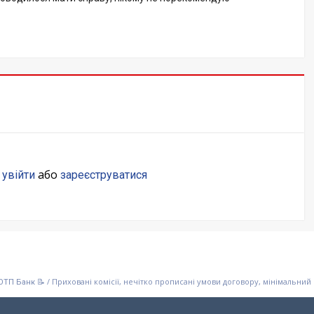
о
або
увійти
зареєструватися
/
Приховані комісії, нечітко прописані умови договору, мінімальний 
 ОТП Банк 📝