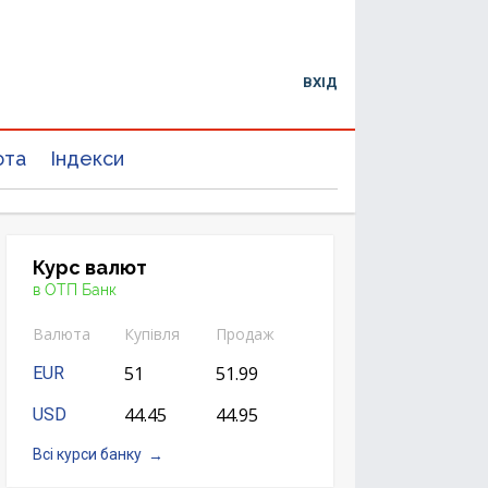
ВХІД
юта
Індекси
Курс валют
в ОТП Банк
Валюта
Купівля
Продаж
51
51.99
EUR
44.45
44.95
USD
Всі курси банку