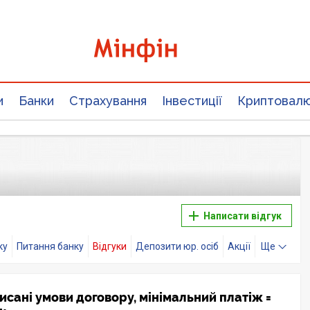
и
Банки
Страхування
Інвестиції
Криптовал
Написати відгук
ку
Питання банку
Відгуки
Депозити юр. осіб
Акції
Ще
писані умови договору, мінімальний платіж =