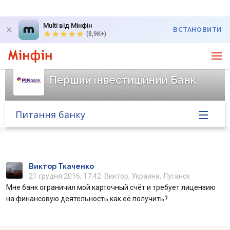
Multi від Мінфін
ВСТАНОВИТИ
(8,9K+)
Перший інвестиційний Банк
Питання банку
Головна
Банк у новинах
Виктор Ткаченко
21 грудня 2016, 17:42
Виктор, Украина, Луганск
Мне банк ограничил мой карточный счёт и требует лицензию
Курс валют у банку
на финансовую деятельность как её получить?
Питання банку