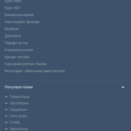
Курс євро
Курс НБУ
Банківські картки
Інвестиційні брокери
Міжбанк
Депозити
Тарифи на газ
Конвертер валют
Кредит онлайн
Народний рейтинг банків
Моніторинг обмінників криптовалют
Популярні банки
Приватбанк
Укрсиббанк
Ощадбанк
Сенс Банк
ПУМБ
Укргазбанк