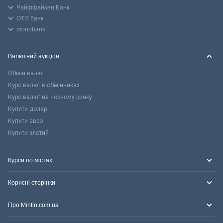
Райффайзен Банк
ОТП банк
monobank
Валютний аукціон
Обмін валют
Курс валют в обмінниках
Курс валют на чорному ринку
Купити долар
Купити євро
Купити злотий
Курси по містах
Корисні сторінки
Про Minfin.com.ua