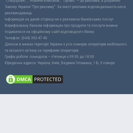
"Спецпроект", "Новини компаній", "Промо" – це реклама, в розумінні
Закону України "Про рекламу". За зміст реклами відповідальність несе
рекламодавець.
Інформація на даній сторінці не є рекламою банківських послуг.
Верифіковану банком інформацію про продукти та послуги можна
подивитися на офіційному сайті відповідного банку.
Телефон: (044) 392-47-40
Дзвінок в межах території України з усіх номерів операторів мобільного
та міського зв’язку за тарифами операторів
Графік роботи: понеділок – п’ятниця з 09:00 до 18:00
Юридична адреса: Україна, Київ, Вадима Гетьмана, 1-Б, 3 поверх