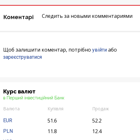
Відгуки
Следить за новыми комментариями
Коментарі
Кредити для бізнеса
Картки
Щоб залишити коментар, потрібно
або
увійти
Відділення і банкомати
зареєструватися
Інтернет-банкінг
Банки-партнери
Курс валют
в Перший інвестиційний Банк
Счета для бизнеса
Валюта
Купівля
Продаж
51.6
52.2
EUR
11.8
12.4
PLN