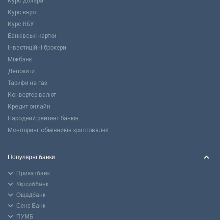
Курс долара
Курс євро
Курс НБУ
Банківські картки
Інвестиційні брокери
Міжбанк
Депозити
Тарифи на газ
Конвертер валют
Кредит онлайн
Народний рейтинг банків
Моніторинг обмінників криптовалют
Популярні банки
Приватбанк
Укрсиббанк
Ощадбанк
Сенс Банк
ПУМБ