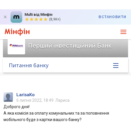
Multi від Мінфін
ВСТАНОВИТИ
(8,9K+)
Перший інвестиційний Банк
Питання банку
Головна
Банк у новинах
LarisaKo
6 липня 2022, 18:49
Лариса
Доброго дня!
Курс валют у банку
А яка комісія за оплату комунальних та за поповнення
мобільного буде з картки вашого банку?
Питання банку