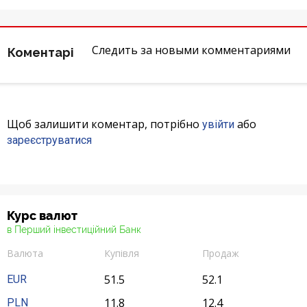
Відгуки
Следить за новыми комментариями
Коментарі
Кредити для бізнеса
Картки
Щоб залишити коментар, потрібно
або
Відділення і банкомати
увійти
зареєструватися
Інтернет-банкінг
Банки-партнери
Курс валют
Счета для бизнеса
в Перший інвестиційний Банк
Валюта
Купівля
Продаж
51.5
52.1
EUR
11.8
12.4
PLN