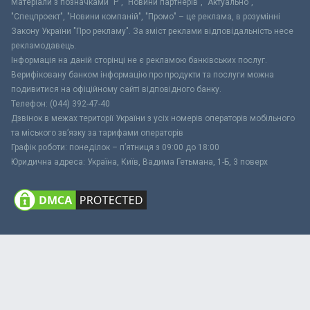
Матеріали з позначками "Р", "Новини партнерів", "Актуально",
"Спецпроект", "Новини компаній", "Промо" – це реклама, в розумінні
Закону України "Про рекламу". За зміст реклами відповідальність несе
рекламодавець.
Інформація на даній сторінці не є рекламою банківських послуг.
Верифіковану банком інформацію про продукти та послуги можна
подивитися на офіційному сайті відповідного банку.
Телефон: (044) 392-47-40
Дзвінок в межах території України з усіх номерів операторів мобільного
та міського зв’язку за тарифами операторів
Графік роботи: понеділок – п’ятниця з 09:00 до 18:00
Юридична адреса: Україна, Київ, Вадима Гетьмана, 1-Б, 3 поверх