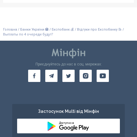
/
/
/
/
Головна
Банки України 🏦
Експобанк 💰
Відгуки про Експобанку 📝
Выплаты по 4 очереди будут?
Приєднуйтесь до нас в соц. мережах:
Застосунок Multi від Мінфін
Доступно в