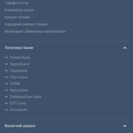
Тарифи на газ
Конвертер валют
Кредит онлайн
Народний рейтинг банків
Моніторинг обмінників криптовалют
Популярні банки
Приватбанк
Укрсиббанк
Ощадбанк
Сенс Банк
ПУМБ
Укргазбанк
Райффайзен Банк
ОТП банк
monobank
Валютний аукціон