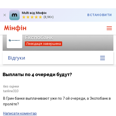
Multi від Мінфін
ВСТАНОВИТИ
(8,9K+)
Експобанк
Ліквідація завершена
Відгуки
Головна
Выплаты по 4 очереди будут?
Банк у новинах
без оцінки
tanline310
Курс валют у банку
В Грин банке выплачивают уже по 7 ой очереди, а Экспобанк в
пролёте?
Питання банку
Написати коментар