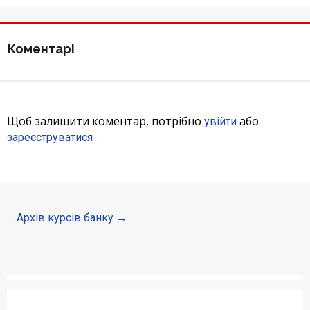
Відгуки
Коментарі
Кредити для бізнеса
Картки
Щоб залишити коментар, потрібно
або
увійти
Счета для бизнеса
зареєструватися
Архів курсів банку