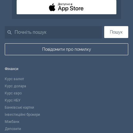
Доступно в
Пошук
Повідомити про помилку
Фінанси
Курс валют
Курс долара
Курс євро
Курс НБУ
Банківські картки
Інвестиційні брокери
Міжбанк
Депозити