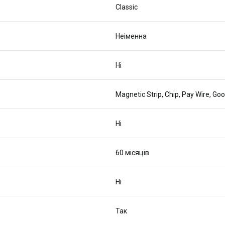
Classic
Неіменна
Ні
Magnetic Strip, Chip, Pay Wire, Go
Ні
60 місяців
Ні
Так