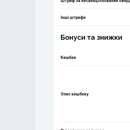
Штраф за несанкціонований ове
Інші штрафи
Бонуси та знижки
Кешбек
Опис кешбеку