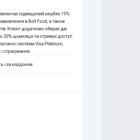
t включає підвищений кешбек 15%
 замовлення в Bolt Food, а також
ів. Клієнт додатково обирає дві
до 20% щомісяця та отримує доступ
атіжної системи Visa Platinum,
і страхування.
ть і за кордоном