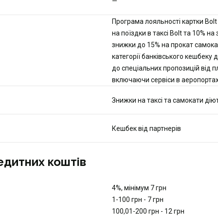
—
Програма лояльності картки Bol
на поїздки в таксі Bolt та 10% на
знижки до 15% на прокат самокат
категорії банківського кешбеку 
до спеціальних пропозицій від пл
включаючи сервіси в аеропортах 
Знижки на таксі та самокати дію
Кешбек від партнерів
редитних коштів
4%, мінімум 7 грн
1-100 грн - 7 грн
100,01-200 грн - 12 грн