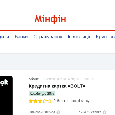
дити
Банки
Страхування
Інвестиції
Крипто
абанк
Ліцензія НБУ №16 від 26.10.2011 р.
Кредитна картка «BOLT»
Кешбек до 20%
Рейтинг стійкості банку
Пільговий період
Річна % ставка