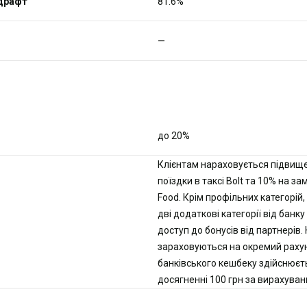
рдрафт
81.6%
—
до 20%
Клієнтам нараховується підвище
поїздки в таксі Bolt та 10% на з
Food. Крім профільних категорій
дві додаткові категорії від бан
доступ до бонусів від партнерів.
зараховуються на окремий рахуно
банківського кешбеку здійснюєт
досягненні 100 грн за вирахуван