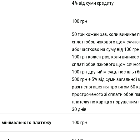
4% від суми кредиту
100 грн
50 грн кожен раз, коли виникає 
сплаті обов'язкового щомісячно
або частково на суму від 100 грн
100 грн кожен раз, коли виникає
сплаті обов'язкового щомісячног
100 грн другий місяць поспіль і 
500 грн + 5% від суми загальної 
разі непогашення протягом 60 к
простроченого зі сплати обов'я
платежу по картці з порушеним т
30 днів
о мінімального платежу
100 грн