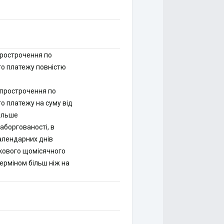
прострочення по
го платежу повністю
 прострочення по
о платежу на суму від
більше
заборгованості, в
алендарних днів
зкового щомісячного
ерміном більш ніж на