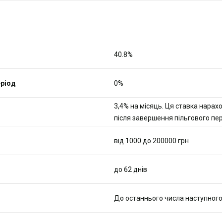
40.8%
еріод
0%
3,4% на місяць. Ця ставка нарах
після завершення пільгового пері
від 1000 до 200000 грн
до 62 днів
До останнього числа наступного