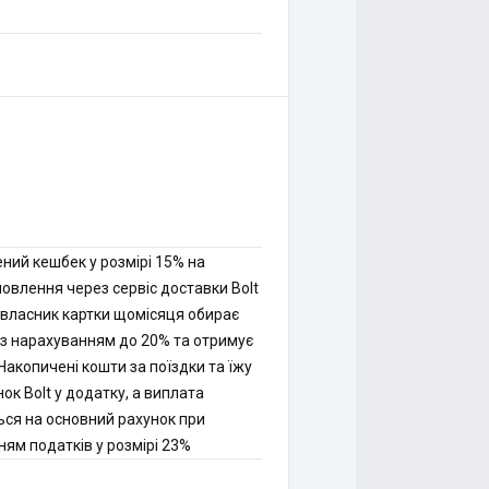
ний кешбек у розмірі 15% на
амовлення через сервіс доставки Bolt
, власник картки щомісяця обирає
ку з нарахуванням до 20% та отримує
 Накопичені кошти за поїздки та їжу
к Bolt у додатку, а виплата
ься на основний рахунок при
ням податків у розмірі 23%