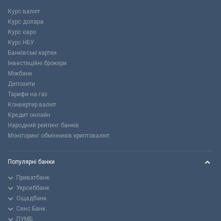
Курс валют
Курс долара
Курс євро
Курс НБУ
Банківські картки
Інвестиційні брокери
Міжбанк
Депозити
Тарифи на газ
Конвертер валют
Кредит онлайн
Народний рейтинг банків
Моніторинг обмінників криптовалют
Популярні банки
Приватбанк
Укрсиббанк
Ощадбанк
Сенс Банк
ПУМБ