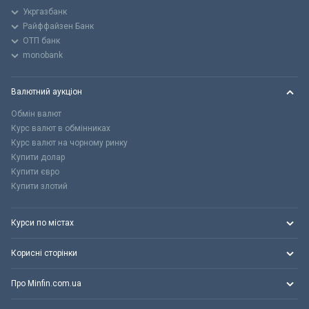
Укргазбанк
Райффайзен Банк
ОТП банк
monobank
Валютний аукціон
Обмін валют
Курс валют в обмінниках
Курс валют на чорному ринку
Купити долар
Купити євро
Купити злотий
Курси по містах
Корисні сторінки
Про Minfin.com.ua