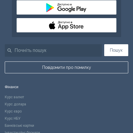
Доступно в
Доступно в
Пошук
Повідомити про помилку
Фінанси
Курс валют
Курс долара
Курс євро
Курс НБУ
Банківські картки
Інвестиційні брокери