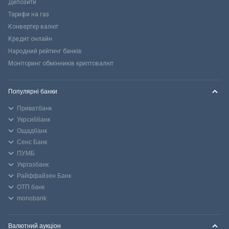
Депозити
Тарифи на газ
Конвертер валют
Кредит онлайн
Народний рейтинг банків
Моніторинг обмінників криптовалют
Популярні банки
Приватбанк
Укрсиббанк
Ощадбанк
Сенс Банк
ПУМБ
Укргазбанк
Райффайзен Банк
ОТП банк
monobank
Валютний аукціон