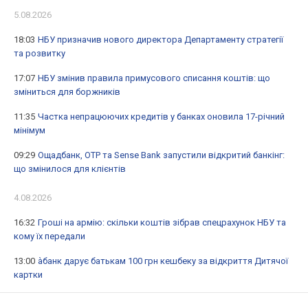
5.08.2026
18:03
НБУ призначив нового директора Департаменту стратегії
та розвитку
17:07
НБУ змінив правила примусового списання коштів: що
зміниться для боржників
11:35
Частка непрацюючих кредитів у банках оновила 17-річний
мінімум
09:29
Ощадбанк, OTP та Sense Bank запустили відкритий банкінг:
що змінилося для клієнтів
4.08.2026
16:32
Гроші на армію: скільки коштів зібрав спецрахунок НБУ та
кому їх передали
13:00
àбанк дарує батькам 100 грн кешбеку за відкриття Дитячої
картки