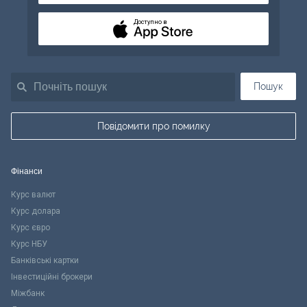
Доступно в
Пошук
Повідомити про помилку
Фінанси
Курс валют
Курс долара
Курс євро
Курс НБУ
Банківські картки
Інвестиційні брокери
Міжбанк