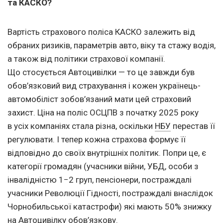
та КАСКО?
Вартість страхового поліса КАСКО залежить від
обраних ризиків, параметрів авто, віку та стажу водія,
а також від політики страхової компанії.
Що стосується Автоцивілки — то це завжди був
обов’язковий вид страхування і кожен українець-
автомобіліст зобов’язаний мати цей страховий
захист. Ціна на поліс ОСЦПВ з початку 2025 року
в усіх компаніях стала різна, оскільки
НБУ
перестав її
регулювати. І тепер кожна страхова формує її
відповідно до своїх внутрішніх політик. Попри це, є
категорії громадян (учасники війни, УБД, особи з
інвалідністю 1−2 груп, пенсіонери, постраждалі
учасники Революції Гідності, постраждалі внаслідок
Чорнобильської катастрофи) які мають 50% знижку
на Автоцивілку обов’язкову.