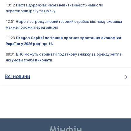
13:12
Нафта дорожчає через невизначеність навколо
переговорів Ірану та Оману
12:51
Європі загрожує новий газовий стрибок цін: чому сховища
майже порожні перед зимою
11:23
Dragon Capital погіршив прогноз зростання економіки
України у 2026 році до 1%
09:31
ВПО можуть отримати податкову знижку за оренду житла:
які умови треба виконати
Всі новини