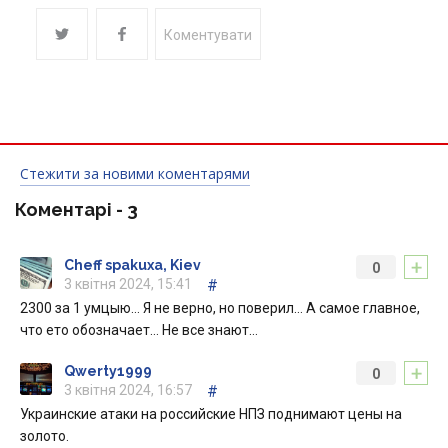
Коментувати
Стежити за новими коментарями
Коментарі -
3
+
Cheff spakuxa, Kiev
0
3 квітня 2024, 15:41
#
2300 за 1 умцыю… Я не верно, но поверил… А самое главное,
что ето обозначает… Не все знают…
+
Qwerty1999
0
3 квітня 2024, 16:57
#
Украинские атаки на российские НПЗ поднимают цены на
золото.