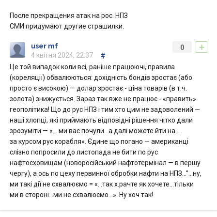
После прекращения атак на рос. НПЗ
СМИ придумают другие страшилки.
+
user mf
0
4 квітня 2024, 22:37
#
Це той випадок коли всі, раніше працюючі, правила
(кореляції) обвалюються: дохідність бондів зростає (або
просто є високою) — долар зростає - ціна товарів (в т.ч.
золота) знижується. Зараз так вже не працює - «править»
геополітика! Що до рус НПЗ і тим хто цим не задоволений —
наші хлопці, які приймають відповідні рішення чітко дали
зрозуміти — «… ми вас почули…а далі можете йти на…
за курсом рус корабля». Єдине що погано — американці
слізно попросили до листопада не бити по рус
нафтосховищам (новоросійський нафтотермінал — в першу
чергу), а ось по цеху первинної обробки нафти на НПЗ…"…ну,
ми такі дії не схвалюємо = «…так х.рачте як хочете…тільки
ми в стороні…ми не схвалюємо…». Ну хоч так!