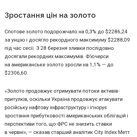
Зростання цін на золото
Спотове золото подорожчало на 0,3% до $2286,24
за унцію і досягло рекордного максимуму $2288,09
під час сесії. З 28 березня зливки послідовно
досягали рекордних максимумів. Ф'ючерси
на американське золото зросли на 1,1% — до
$2306,60.
«Золото продовжує отримувати потоки активів-
притулків, оскільки Україна продовжує атакувати
російську нафтову інфраструктуру і ігнорує
зростання прибутковості американських облігацій і
перспективи того, що ФРС не знизить ставки
в червні», — сказав старший аналітик City Index Метт