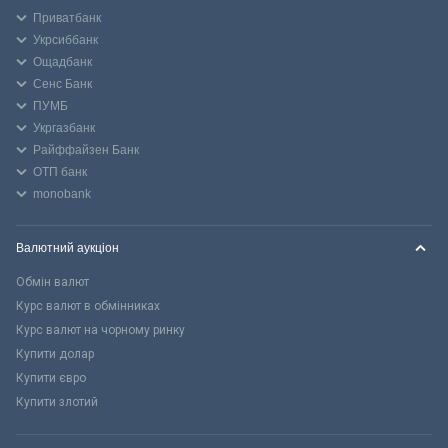
Приватбанк
Укрсиббанк
Ощадбанк
Сенс Банк
ПУМБ
Укргазбанк
Райффайзен Банк
ОТП банк
monobank
Валютний аукціон
Обмін валют
Курс валют в обмінниках
Курс валют на чорному ринку
Купити долар
Купити євро
Купити злотий