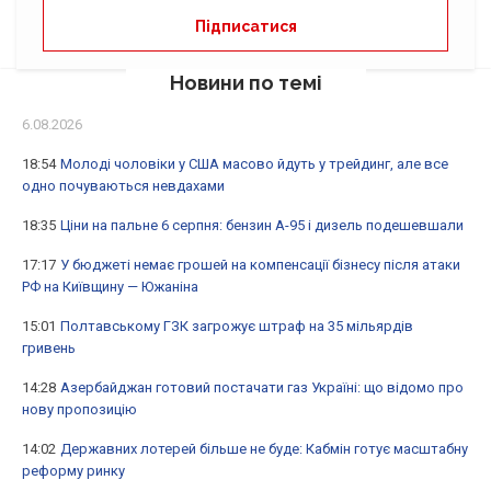
Новини по темі
6.08.2026
18:54
Молоді чоловіки у США масово йдуть у трейдинг, але все
одно почуваються невдахами
18:35
Ціни на пальне 6 серпня: бензин А-95 і дизель подешевшали
17:17
У бюджеті немає грошей на компенсації бізнесу після атаки
РФ на Київщину — Южаніна
15:01
Полтавському ГЗК загрожує штраф на 35 мільярдів
гривень
14:28
Азербайджан готовий постачати газ Україні: що відомо про
нову пропозицію
14:02
Державних лотерей більше не буде: Кабмін готує масштабну
реформу ринку