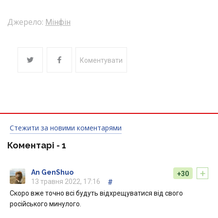
Джерело:
Мінфін
Коментувати
Стежити за новими коментарями
Коментарі -
1
+
An GenShuo
+30
13 травня 2022, 17:16
#
Скоро вже точно всі будуть відхрещуватися від свого
російського минулого.