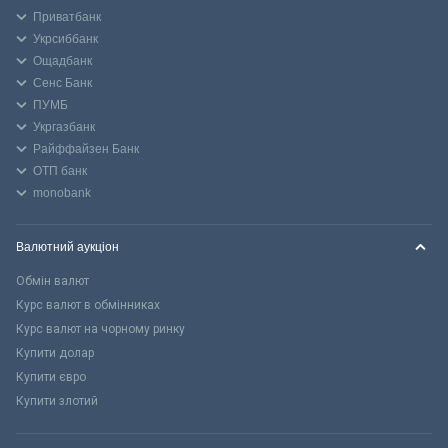
Приватбанк
Укрсиббанк
Ощадбанк
Сенс Банк
ПУМБ
Укргазбанк
Райффайзен Банк
ОТП банк
monobank
Валютний аукціон
Обмін валют
Курс валют в обмінниках
Курс валют на чорному ринку
Купити долар
Купити євро
Купити злотий