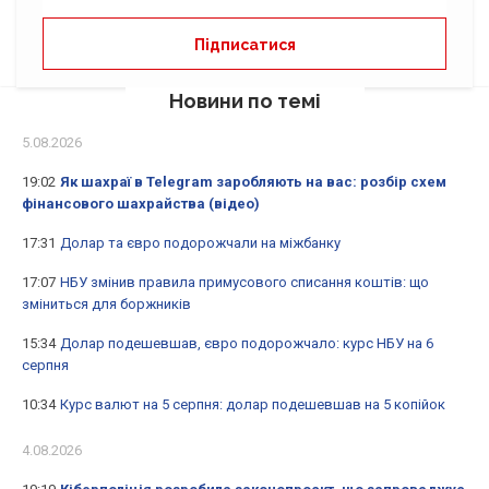
Новини по темі
5.08.2026
19:02
Як шахраї в Telegram заробляють на вас: розбір схем
фінансового шахрайства (відео)
17:31
Долар та євро подорожчали на міжбанку
17:07
НБУ змінив правила примусового списання коштів: що
зміниться для боржників
15:34
Долар подешевшав, євро подорожчало: курс НБУ на 6
серпня
10:34
Курс валют на 5 серпня: долар подешевшав на 5 копійок
4.08.2026