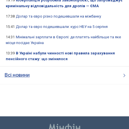
19:19
Кіберполіція розробила законопроєкт, що запроваджує
кримінальну відповідальність для дропів — ЄМА
17:38
Долар та євро різко подешевшали на міжбанку
15:41
Долар та євро подешевшали: курс НБУ на 5 серпня
14:31
Мінімальні зарплати в Європі: де платять найбільше та яке
місце посідає Україна
13:39
В Україні набули чинності нові правила зарахування
пенсійного стажу: що змінилося
Всі новини