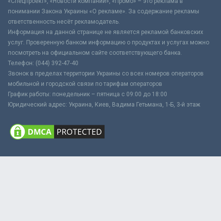
«Спецпроект», «Новости компаний», «Промо» – это реклама в
понимании Закона Украины «О рекламе». За содержание рекламы
ответственность несёт рекламодатель.
Информация на данной странице не является рекламой банковских
услуг. Проверенную банком информацию о продуктах и услугах можно
посмотреть на официальном сайте соответствующего банка.
Телефон: (044) 392-47-40
Звонок в пределах территории Украины со всех номеров операторов
мобильной и городской связи по тарифам операторов
График работы: понедельник – пятница с 09:00 до 18:00
Юридический адрес: Украина, Киев, Вадима Гетьмана, 1-Б, 3-й этаж