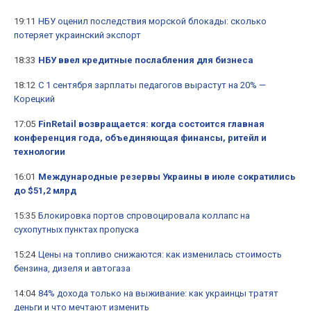
19:11
НБУ оценил последствия морской блокады: сколько
потеряет украинский экспорт
18:33
НБУ ввел кредитные послабления для бизнеса
18:12
С 1 сентября зарплаты педагогов вырастут на 20% —
Корецкий
17:05
FinRetail возвращается: когда состоится главная
конференция года, объединяющая финансы, ритейл и
технологии
16:01
Международные резервы Украины в июле сократились
до $51,2 млрд
15:35
Блокировка портов спровоцировала коллапс на
сухопутных пунктах пропуска
15:24
Цены на топливо снижаются: как изменилась стоимость
бензина, дизеля и автогаза
14:04
84% дохода только на выживание: как украинцы тратят
деньги и что мечтают изменить