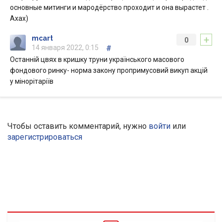
основные митинги и мародёрство проходит и она вырастет .
Ахах)
+
mcart
0
14 января 2022, 0:15
#
Останній цвях в кришку труни українського масового
фондового ринку- норма закону пропримусовий викуп акцій
у мінорітаріїв
Чтобы оставить комментарий, нужно
войти
или
зарегистрироваться