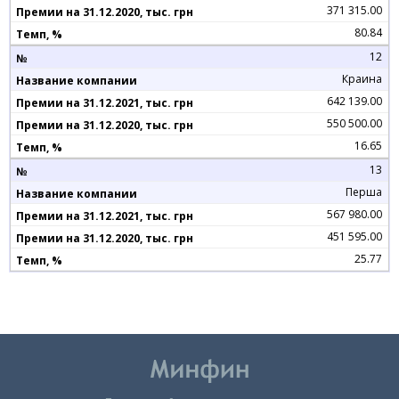
371 315.00
80.84
12
Краина
642 139.00
550 500.00
16.65
13
Перша
567 980.00
451 595.00
25.77