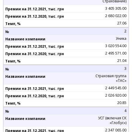
Страхование)
3 405 305.00
2 680 022.00
27.06
2
Уника
3 020 554.00
2 495 571.00
21.04
3
Страховая группа
«ТАС»
2 449 545.00
2 026 920.00
20.85
4
УСГ (включая СК
«Глобус»)
2 347 065.00