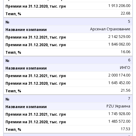
1 913 206.00
22.68
5
Арсенал Страхование
2 142 529.00
1 846 062.00
16.06
6
ИНГО
2 000 174.00
1 645 452.00
21.56
7
PZU Украина
1 745 928.00
1 485 572.00
17.53