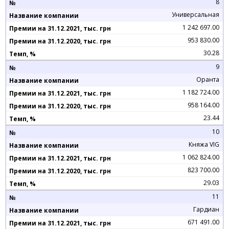
8
Универсальная
1 242 697.00
953 830.00
30.28
9
Оранта
1 182 724.00
958 164.00
23.44
10
Княжа VIG
1 062 824.00
823 700.00
29.03
11
Гардиан
671 491.00