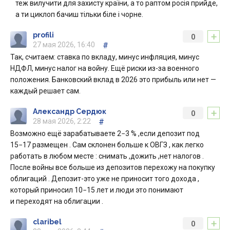
теж вилучити для захисту країни, а то раптом росія прийде,
а ти циклоп бачиш тільки біле і чорне.
+
profili
0
27 мая 2026, 16:40
#
Так, считаем: ставка по вкладу, минус инфляция, минус
НДФЛ, минус налог на войну. Ещё риски из-за военного
положения. Банковский вклад в 2026 это прибыль или нет —
каждый решает сам.
+
Александр Сердюк
0
28 мая 2026, 2:22
#
Возможно ещё зарабатываете 2−3 % ,если депозит под
15−17 размещен . Сам склонен больше к ОВГЗ , как легко
работать в любом месте : снимать ,дожить ,нет налогов .
После войны все больше из депозитов перехожу на покупку
облигаций . Депозит-это уже не приносит того дохода ,
который приносил 10−15 лет и люди это понимают
и переходят на облигации .
+
claribel
0