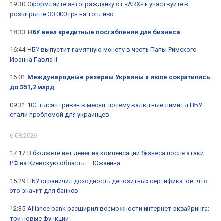
19:30
Оформляйте автогражданку от «ARX» и участвуйте в
розыгрыше 30 000 грн на топливо
18:33
НБУ ввел кредитные послабления для бизнеса
16:44
НБУ выпустит памятную монету в честь Папы Римского
Иоанна Павла II
16:01
Международные резервы Украины в июле сократились
до $51,2 млрд
09:31
100 тысяч гривен в месяц: почему валютные лимиты НБУ
стали проблемой для украинцев
6.08.2026
17:17
В бюджете нет денег на компенсации бизнеса после атаки
РФ на Киевскую область — Южанина
15:29
НБУ ограничил доходность депозитных сертификатов: что
это значит для банков
12:35
Alliance bank расширил возможности интернет-эквайринга:
три новые функции