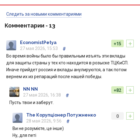
Следить за новыми комментариями
Комментарии -
13
+
EconomistPetya
+15
27 мая 2026, 15:53
#
Во время войны было бы правильным изъять эти вклады
для защиты страны у тех кто находится в розыске ТЦКиСП.
Иначе прийдет россия и вклады анулируются, а так потом
вернем их из репараций после нашей победы.
+
NN NN
+82
27 мая 2026, 16:38
#
Пусть твои и заберут.
+
The Корупціонер Потужненко
0
28 мая 2026, 9:56
#
Ви не розумієте, це інше)
Ну, для петі