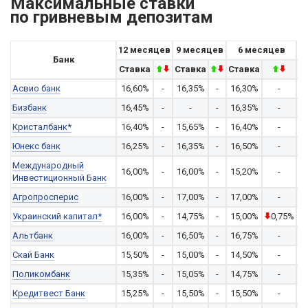
Максимальные ставки
по гривневым депозитам
12 месяцев
9 месяцев
6 месяцев
3
Банк
Ставка
Ставка
Ставка
С
Асвио банк
16,60%
-
16,35%
-
16,30%
-
1
Бизбанк
16,45%
-
-
-
16,35%
-
1
Кристалбанк*
16,40%
-
15,65%
-
16,40%
-
1
Юнекс банк
16,25%
-
16,35%
-
16,50%
-
1
Международный
16,00%
-
16,00%
-
15,20%
-
1
Инвестиционный Банк
Агропросперис
16,00%
-
17,00%
-
17,00%
-
1
Украинский капитал*
16,00%
-
14,75%
-
15,00%
0,75%
1
Альтбанк
16,00%
-
16,50%
-
16,75%
-
Скай Банк
15,50%
-
15,00%
-
14,50%
-
1
Поликомбанк
15,35%
-
15,05%
-
14,75%
-
7
Кредитвест Банк
15,25%
-
15,50%
-
15,50%
-
1