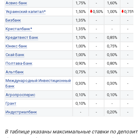
Асвио банк
1,75%
-
1,60%
-
Украинский капитал*
1,50%
0,50%
1,00%
0,75%
Бизбанк
1,35%
-
-
-
Кристалбанк*
1,35%
-
-
-
Кредитвест Банк
1,10%
-
0,85%
-
Юнекс банк
1,00%
-
0,75%
-
Скай Банк
1,00%
-
0,50%
-
Полтава-Банк
0,90%
-
0,80%
-
Альтбанк
0,75%
-
0,50%
-
Международный Инвестиционный
0,30%
-
0,30%
-
Банк
Агропросперис
0,10%
-
0,10%
-
Грант
0,10%
-
-
-
Индустриалбанк
-
-
0,20%
-
В таблице указаны максимальные ставки по депоз