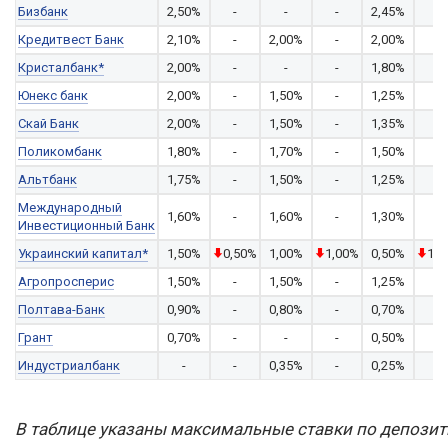
Бизбанк
2,50%
-
-
-
2,45%
-
Кредитвест Банк
2,10%
-
2,00%
-
2,00%
-
Кристалбанк*
2,00%
-
-
-
1,80%
-
Юнекс банк
2,00%
-
1,50%
-
1,25%
-
Скай Банк
2,00%
-
1,50%
-
1,35%
-
Поликомбанк
1,80%
-
1,70%
-
1,50%
-
Альтбанк
1,75%
-
1,50%
-
1,25%
-
Международный
1,60%
-
1,60%
-
1,30%
-
Инвестиционный Банк
Украинский капитал*
1,50%
0,50%
1,00%
1,00%
0,50%
1,5
Агропросперис
1,50%
-
1,50%
-
1,25%
-
Полтава-Банк
0,90%
-
0,80%
-
0,70%
-
Грант
0,70%
-
-
-
0,50%
-
Индустриалбанк
-
-
0,35%
-
0,25%
-
В таблице указаны максимальные ставки по депоз