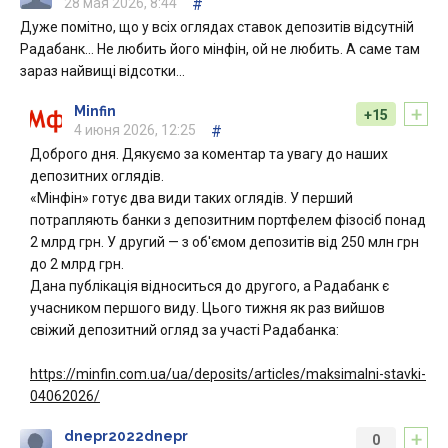
28 мая 2026, 8:44
#
Дуже помітно, що у всіх оглядах ставок депозитів відсутній
Радабанк… Не любить його мінфін, ой не любить. А саме там
зараз найвищі відсотки…
+
Minfin
+15
4 июня 2026, 12:25
#
Доброго дня. Дякуємо за коментар та увагу до наших
депозитних оглядів.
«Мінфін» готує два види таких оглядів. У перший
потрапляють банки з депозитним портфелем фізосіб понад
2 млрд грн. У другий — з об'ємом депозитів від 250 млн грн
до 2 млрд грн.
Дана публікація відноситься до другого, а Радабанк є
учасником першого виду. Цього тижня як раз вийшов
свіжий депозитний огляд за участі Радабанка:
https://minfin.com.ua/ua/deposits/articles/maksimalni-stavki-
04062026/
+
dnepr2022dnepr
0