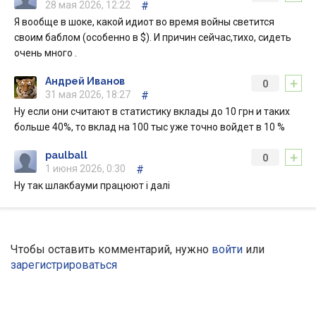
28 мая 2026, 12:22
#
Я вообще в шоке, какой идиот во время войны светится
своим баблом (особенно в $). И причин сейчас,тихо, сидеть
очень много .
+
Андрей Иванов
0
31 мая 2026, 18:27
#
Ну если они считают в статистику вклады до 10 грн и таких
больше 40%, то вклад на 100 тыс уже точно войдет в 10 %
+
paulball
0
1 июня 2026, 0:30
#
Ну так шлакбауми працюют і далі
Чтобы оставить комментарий, нужно
войти
или
зарегистрироваться