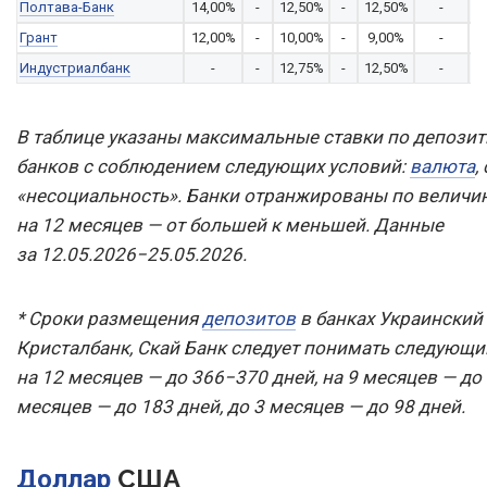
Полтава-Банк
14,00%
-
12,50%
-
12,50%
-
Грант
12,00%
-
10,00%
-
9,00%
-
Индустриалбанк
-
-
12,75%
-
12,50%
-
9
В таблице указаны максимальные ставки по депоз
банков с соблюдением следующих условий:
валюта
,
«несоциальность». Банки отранжированы по величин
на 12 месяцев — от большей к меньшей. Данные
за 12.05.2026−25.05.2026.
* Сроки размещения
депозитов
в банках Украинский 
Кристалбанк, Скай Банк следует понимать следующ
на 12 месяцев — до 366−370 дней, на 9 месяцев — до 
месяцев — до 183 дней, до 3 месяцев — до 98 дней.
США
Доллар