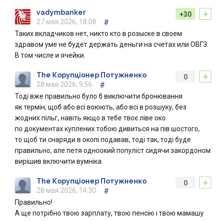
+
vadymbanker
+30
27 мая 2026, 18:08
#
Таких вкладчиков нет, никто кто в розыске в своем
здравом уме не будет держать деньги на счетах или ОВГЗ.
В том числе и ячейки.
+
The Корупціонер Потужненко
0
28 мая 2026, 9:56
#
Тоді вже правильно було б виключити бронювання
як термін, щоб або всі воюють, або всі в розшуку, без
жодних пільг, навіть якщо в тебе твоє ліве око
по документах куплених тобою дивиться на пів шостого,
то щоб ти снаряди в окопі подавав, тоді так, тоді буде
правильно, але петя одноокий популіст сидячи закордоном
вирішив включити вумніка
+
The Корупціонер Потужненко
0
28 мая 2026, 14:30
#
Правильно!
А ще потрібно твою зарплату, твою пенсію і твою мамашу