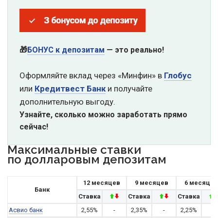
🎁
БОНУС к депозитам
— это реально!
Оформляйте вклад через «Минфин» в
Глобус
или
Кредитвест Банк
и получайте
дополнительную выгоду.
Узнайте, сколько можно заработать прямо
сейчас!
Максимальные ставки
по долларовым депозитам
12 месяцев
9 месяцев
6 месяцев
Банк
Ставка
Ставка
Ставка
Асвио банк
2,55%
-
2,35%
-
2,25%
-