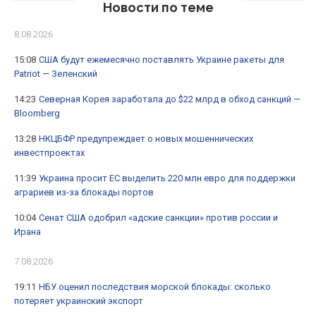
Новости по теме
8.08.2026
15:08
США будут ежемесячно поставлять Украине ракеты для
Patriot — Зеленский
14:23
Северная Корея заработала до $22 млрд в обход санкций —
Bloomberg
13:28
НКЦБФР предупреждает о новых мошеннических
инвестпроектах
11:39
Украина просит ЕС выделить 220 млн евро для поддержки
аграриев из-за блокады портов
10:04
Сенат США одобрил «адские санкции» против россии и
Ирана
7.08.2026
19:11
НБУ оценил последствия морской блокады: сколько
потеряет украинский экспорт