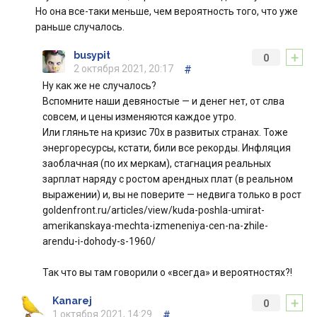
Но она все-таки меньше, чем вероятность того, что уже
раньше случалось.
+
busypit
0
2 октября 2021, 20:17
#
Ну как же не случалось?
Вспомните наши девяностые — и денег нет, от слва
совсем, и цены изменяются каждое утро.
Или гляньте на кризис 70х в развитых странах. Тоже
энергоресурсы, кстати, били все рекорды. Инфляция
заоблачная (по их меркам), стагнация реальных
зарплат наряду с ростом арендных плат (в реальном
выражении) и, вы не поверите — недвига только в рост
goldenfront.ru/articles/view/kuda-poshla-umirat-
amerikanskaya-mechta-izmeneniya-cen-na-zhile-
arendu-i-dohody-s-1960/
Так что вы там говорили о «всегда» и вероятностях?!
+
Kanarej
0
1 октября 2021, 14:29
#