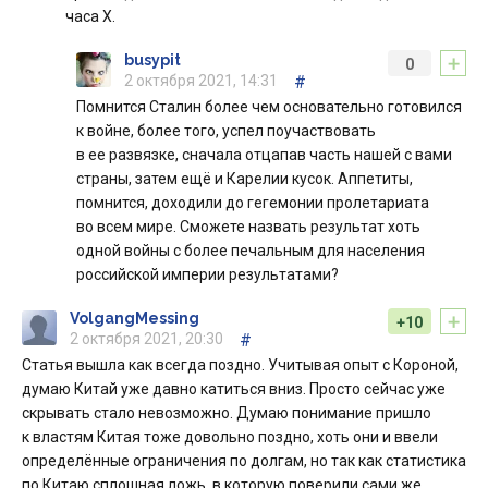
часа Х.
+
busypit
0
2 октября 2021, 14:31
#
Помнится Сталин более чем основательно готовился
к войне, более того, успел поучаствовать
в ее развязке, сначала отцапав часть нашей с вами
страны, затем ещё и Карелии кусок. Аппетиты,
помнится, доходили до гегемонии пролетариата
во всем мире. Сможете назвать результат хоть
одной войны с более печальным для населения
российской империи результатами?
+
VolgangMessing
+10
2 октября 2021, 20:30
#
Статья вышла как всегда поздно. Учитывая опыт с Короной,
думаю Китай уже давно катиться вниз. Просто сейчас уже
скрывать стало невозможно. Думаю понимание пришло
к властям Китая тоже довольно поздно, хоть они и ввели
определённые ограничения по долгам, но так как статистика
по Китаю сплошная ложь, в которую поверили сами же