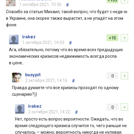
1 октября 2021, 10:36
#
Спасибо за статью Михаил, такой вопрос, что будет с недв-ю
в Украине, она скорее также вырастит, а не упадёт на этом
фоне.
+
irakez
+15
1 октября 2021, 14:03
#
Ага, обязательно, потому что во время всех предыдущих
экономических кризисов недвижимость всегда росла
в цене…
+
busypit
0
2 октября 2021, 14:16
#
Правда думаете что все кризисы проходят по одному
сценарию?))
+
irakez
0
2 октября 2021, 14:22
#
Нет, просто есть вопрос вероятности. Ожидать, что во
время следующего кризиса случится то, чего раньше не
случалось — можно, вероятность никогда не нулевая.