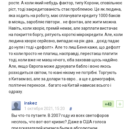
росте. А коли який небудь фактор, типу Корони, сповільнює
ріст, тоді закредитованість стає проблемою. Це як людина,
яка ходить на роботу, має сплачувати кредиту 1000 баксів
в місяць, заробляє півтори… не фонтан, але жити можна.
Навіть, коли хворіє, премій немає, але зарплати вистачає
на покриття боргу, рятують короткі мікрокредити. Але, коли
людина хворіє серйозно, випадає на рік-два… дохід падає
до нуля і тоді «дефолт». Але то лиш Беня каже, що дефолт
то коли просто не платиш, насправді, перестаєш платити
тоді, коли вже не маєш нічого, хіба заховав щось надійно.
Але, якщо Європа може друкувати бабло і воно якось
розходиться світом, то юані нікому не потрібні. Торгують
з Китаєм всі, але за долари та євро… а ще є демографія,
політичні перекоси… багато на Китай нависає всього і
одразу.
+
irakez
+43
1 октября 2021, 15:20
#
Вы что-то путаете. В 2007 году из всех светофоров
неслось, что вот-вот кризис? Даже в США голоса
предсказателей кризиса были в абсолютном