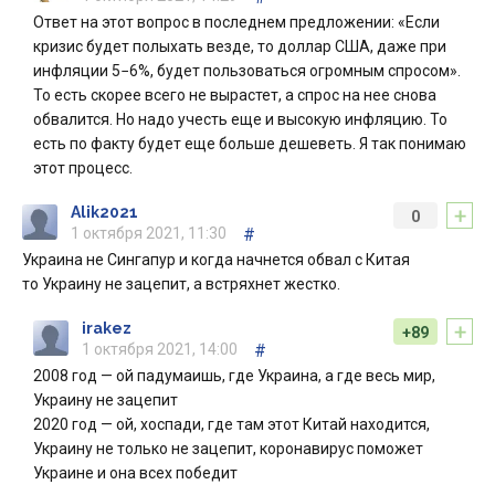
Ответ на этот вопрос в последнем предложении: «Если
кризис будет полыхать везде, то доллар США, даже при
инфляции 5−6%, будет пользоваться огромным спросом».
То есть скорее всего не вырастет, а спрос на нее снова
обвалится. Но надо учесть еще и высокую инфляцию. То
есть по факту будет еще больше дешеветь. Я так понимаю
этот процесс.
+
Alik2021
0
1 октября 2021, 11:30
#
Украина не Сингапур и когда начнется обвал с Китая
то Украину не зацепит, а встряхнет жестко.
+
irakez
+89
1 октября 2021, 14:00
#
2008 год — ой падумаишь, где Украина, а где весь мир,
Украину не зацепит
2020 год — ой, хоспади, где там этот Китай находится,
Украину не только не зацепит, коронавирус поможет
Украине и она всех победит