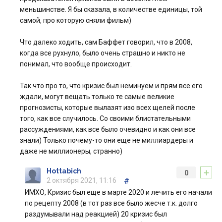
меньшинстве. Я бы сказала, в количестве единицы, той
самой, про которую сняли фильм)
Что далеко ходить, сам Баффет говорил, что в 2008,
когда все рухнуло, было очень страшно и никто не
понимал, что вообще происходит.
Так что про то, что кризис был неминуем и прям все его
ждали, могут вещать только те самые великие
прогнозисты, которые вылазят изо всех щелей после
того, как все случилось. Со своими блистательными
рассуждениями, как все было очевидно и как они все
знали) Только почему-то они еще не миллиардеры и
даже не миллионеры, странно)
+
Hottabich
0
2 октября 2021, 11:16
#
ИМХО, Кризис был еще в марте 2020 и лечить его начали
по рецепту 2008 (в тот раз все было жесче т.к. долго
раздумывали над реакцией) 20 кризис был