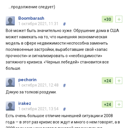
…продолжение следует)
+
Boombarash
+30
1 октября 2021, 11:31
#
Всё может быть значительно хуже. Обрушение дома в США
может намекать на то, что нынешняя экономическая
модель в сфере недвижимости неспособна заменить
послевоенные застройки, выработавшие свой «запас
прочности» и сигнализировать о «необходимости»
затяжного кризиса. «Черных лебедей» становится все
больше.
+
pechorin
+24
1 октября 2021, 12:48
#
Дякую за толкові роздуми.
+
irakez
+24
1 октября 2021, 13:54
#
Есть очень большое отличие нынешней ситуации и 2008
года — в этот раз кризис все ждут и много о нем говорят, а в