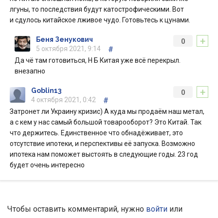
лгуны, то последствия будут катострофическими. Вот
и сдулось китайское лживое чудо. Готовьтесь к цунами.
+
Беня Зенукович
0
5 октября 2021, 9:14
#
Да чё там готовиться, Н Б Китая уже всё перекрыл.
внезапно
+
Goblin13
0
4 октября 2021, 0:42
#
Затронет ли Украину кризис) А куда мы продаём наш метал,
а с кем у нас самый большой товарооборот? Это Китай. Так
что держитесь. Единственное что обнадёживает, это
отсутствие ипотеки, и перспективы её запуска. Возможно
ипотека нам поможет выстоять в следующие годы. 23 год
будет очень интересно
Чтобы оставить комментарий, нужно
войти
или