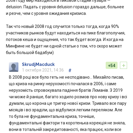
2008 году мир находился в пиковой стадии пузыря —
delusion. Падать с уровня delusion гораздо дальше, больнее
и резче, чем с уровня ожидания кризиса.
Так что новый 2008 год случится только тогда, когда 90%
участников рынков будут находиться на пике благополучия,
потоков кеша и ощущения, что так будет всегда. И когда на
Минфине не будет ни одной статьи о том, что скоро может
быть большой бадабум)
+
SkrudjMacduck
+54
1 октября 2021, 14:36
#
В 2008 році все було геть не несподівано… Михайло писав,
що криза на ринку нерухомості почалася в 2006, і саме
нерухомість спровокувала падіння братів Лєманів. З 2019
чи може й раніше, багато ходило розмов про нову кризу і всі
думали, що корона це тригер нової кризи. Тривало все пару
місяців і всі зраділи, що відбулися легким переляком. Але
то була не фундаментальна криза, точніше,
фундаментальні фактори та коротенька корекція не зняла,
вони в тотальній закредитованості, яка працює, коли все