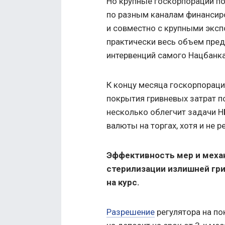
Но крупные госкорпорации п
по разным каналам финансир
и совместно с крупными экс
практически весь объем пред
интервенций самого Нацбанка
К концу месяца госкорпораци
покрытия гривневых затрат п
несколько облегчит задачи 
валюты на торгах, хотя и не 
Эффективность мер и меха
стерилизации излишней гр
на курс.
Разрешение
регулятора на п