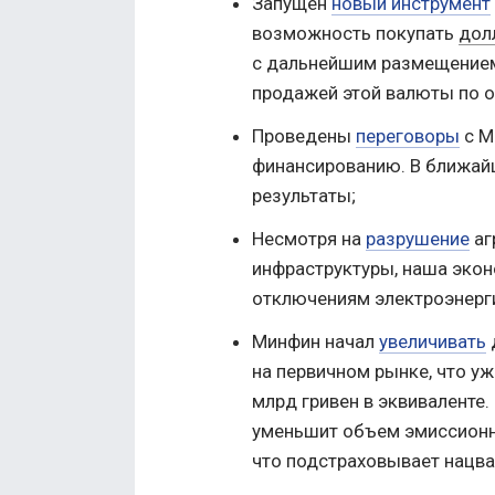
Запущен
новый инструмент
возможность покупать
дол
с дальнейшим размещением
продажей этой валюты по о
Проведены
переговоры
с М
финансированию. В ближай
результаты;
Несмотря на
разрушение
аг
инфраструктуры, наша эко
отключениям электроэнерг
Минфин начал
увеличивать
на первичном рынке, что у
млрд гривен в эквиваленте.
уменьшит объем эмиссионно
что подстраховывает нацва