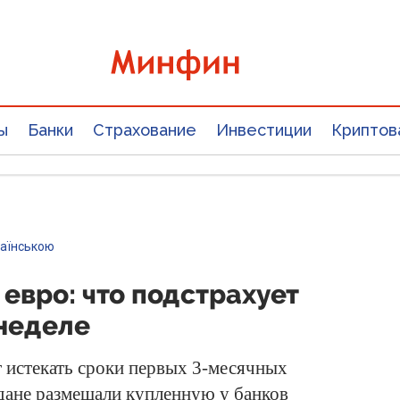
ы
Банки
Страхование
Инвестиции
Криптов
раїнською
 евро: что подстрахует
 неделе
 истекать сроки первых 3-месячных
дане размещали купленную у банков