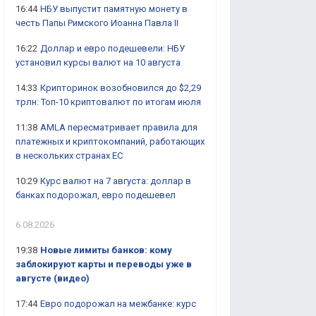
16:44
НБУ выпустит памятную монету в
честь Папы Римского Иоанна Павла II
16:22
Доллар и евро подешевели: НБУ
установил курсы валют на 10 августа
14:33
Крипторинок возобновился до $2,29
трлн: Топ-10 криптовалют по итогам июля
11:38
AMLA пересматривает правила для
платежных и криптокомпаний, работающих
в нескольких странах ЕС
10:29
Курс валют на 7 августа: доллар в
банках подорожал, евро подешевел
6.08.2026
19:38
Новые лимиты банков: кому
заблокируют карты и переводы уже в
августе (видео)
17:44
Евро подорожал на межбанке: курс