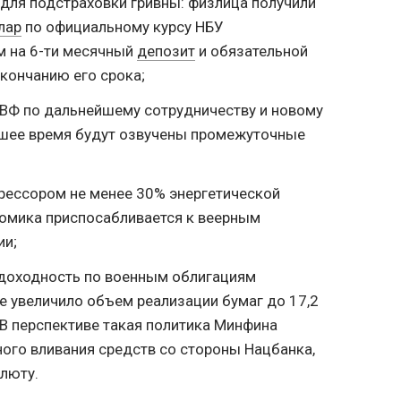
для подстраховки гривны: физлица получили
лар
по официальному курсу НБУ
 на 6-ти месячный
депозит
и обязательной
кончанию его срока;
ВФ по дальнейшему сотрудничеству и новому
шее время будут озвучены промежуточные
рессором не менее 30% энергетической
номика приспосабливается к веерным
ии;
доходность по военным облигациям
же увеличило объем реализации бумаг до 17,2
 В перспективе такая политика Минфина
го вливания средств со стороны Нацбанка,
люту.