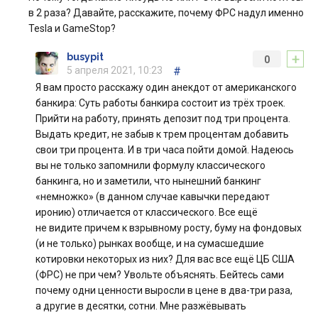
в 2 раза? Давайте, расскажите, почему ФРС надул именно
Tesla и GameStop?
+
busypit
0
5 апреля 2021, 10:23
#
Я вам просто расскажу один анекдот от американского
банкира: Суть работы банкира состоит из трёх троек.
Прийти на работу, принять депозит под три процента.
Выдать кредит, не забыв к трем процентам добавить
свои три процента. И в три часа пойти домой. Надеюсь
вы не только запомнили формулу классического
банкинга, но и заметили, что нынешний банкинг
«немножко» (в данном случае кавычки передают
иронию) отличается от классического. Все ещё
не видите причем к взрывному росту, буму на фондовых
(и не только) рынках вообще, и на сумасшедшие
котировки некоторых из них? Для вас все ещё ЦБ США
(ФРС) не при чем? Увольте объяснять. Бейтесь сами
почему одни ценности выросли в цене в два-три раза,
а другие в десятки, сотни. Мне разжёвывать