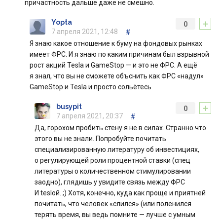
причастность дальше даже не смешно.
+
Yopta
0
7 апреля 2021, 12:48
#
Я знаю какое отношение к буму на фондовых рынках
имеет ФРС. И я знаю по каким причинам был взрывной
рост акций Tesla и GameStop — и это не ФРС. А ещё
я знал, что вы не сможете объснить как ФРС «надул»
GameStop и Tesla и просто сольётесь
+
busypit
0
7 апреля 2021, 20:37
#
Да, горохом пробить стену я не в силах. Странно что
этого вы не знали. Попробуйте почитать
специализированную литературу об инвестициях,
о регулирующей роли процентной ставки (спец
литературы о количественном стимулировании
заодно), глядишь у увидите связь между ФРС
И tesloй. ;) Хотя, конечно, куда как проще и приятней
почитать, что человек «слился» (или поленился
терять время, вы ведь помните — лучше с умным