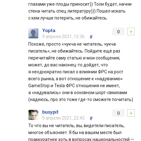
глазами уже плоды приносит)) Толи будет, начни
стена читать спец литературу))) Пошел искать
с кем лучше потерять, не обижайтесь.
+
Yopta
0
9 апреля 2021, 15:36
#
Похоже, просто «чукча не читатель, чукча
писатель», не обижайтесь. Пойдите ещё раз
перечитайте саму статью и мои сообщения,
может, до вас наконец-то дойдет, что
я неоднократно писал о влиянии ФРС на рост
всего рынка, а вот отношение к «надуванию»
GameStop и Tesla ФРС отношения не имеет,
а «надувались» они в основном шорт-свкизами
(надеюсь, про это тоже где-то сможете почитать)
+
busypit
0
9 апреля 2021, 22:45
#
То что вы не читатель, вы, видетели писатель,
многое объясняет. Я бы на вашем месте был
поаккуратнее хоть в вопросах национальностей —