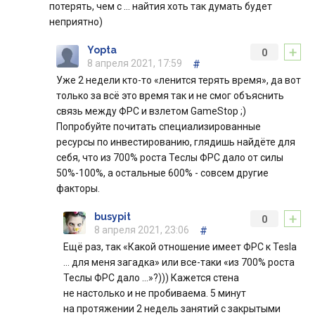
потерять, чем с … найтия хоть так думать будет
неприятно)
+
Yopta
0
8 апреля 2021, 17:59
#
Уже 2 недели кто-то «ленится терять время», да вот
только за всё это время так и не смог объяснить
связь между ФРС и взлетом GameStop ;)
Попробуйте почитать специализированные
ресурсы по инвестированию, глядишь найдёте для
себя, что из 700% роста Теслы ФРС дало от силы
50%-100%, а остальные 600% - совсем другие
факторы.
+
busypit
0
8 апреля 2021, 23:06
#
Ещё раз, так «Какой отношение имеет ФРС к Tesla
… для меня загадка» или все-таки «из 700% роста
Теслы ФРС дало …»?))) Кажется стена
не настолько и не пробиваема. 5 минут
на протяжении 2 недель занятий с закрытыми