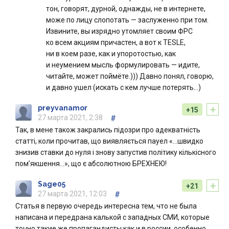
тон, говорят, дурной, однажды, не в интернете,
може по лицу слопотать — заслуженно при том.
Извините, вы изрядно утомляет своим ФРС
ко всем акциям причастен, а вот к TESLE,
ни в коем разе, как и упоротостью, как
и неумением мысль формулировать — идите,
читайте, может поймёте.))) Давно понял, говорю,
и давно ушел (искать с кем лучше потерять…)
+
preyvanamor
+15
27 марта 2021, 2:38
#
Так, в мене також закрались підозри про адекватність
статті, коли прочитав, що виявляється пауел «…швидко
знизив ставки до нуля і знову запустив політику кількісного
пом’якшення…», що є абсолютною БРЕХНЕЮ!
+
Sage05
+21
27 марта 2021, 12:03
#
Статья в первую очередь интересна тем, что не была
написана и передрана калькой с западных СМИ, которые
точно такие же пропагандисты как и в россии, особенно