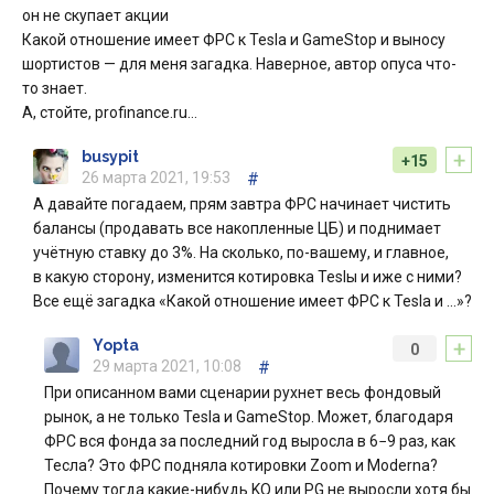
он не скупает акции
Какой отношение имеет ФРС к Tesla и GameStop и выносу
шортистов — для меня загадка. Наверное, автор опуса что-
то знает.
А, стойте, profinance.ru…
+
busypit
+15
26 марта 2021, 19:53
#
А давайте погадаем, прям завтра ФРС начинает чистить
балансы (продавать все накопленные ЦБ) и поднимает
учётную ставку до 3%. На сколько, по-вашему, и главное,
в какую сторону, изменится котировка Teslы и иже с ними?
Все ещё загадка «Какой отношение имеет ФРС к Tesla и …»?
+
Yopta
0
29 марта 2021, 10:08
#
При описанном вами сценарии рухнет весь фондовый
рынок, а не только Tesla и GameStop. Может, благодаря
ФРС вся фонда за последний год выросла в 6−9 раз, как
Тесла? Это ФРС подняла котировки Zoom и Moderna?
Почему тогда какие-нибудь KO или PG не выросли хотя бы