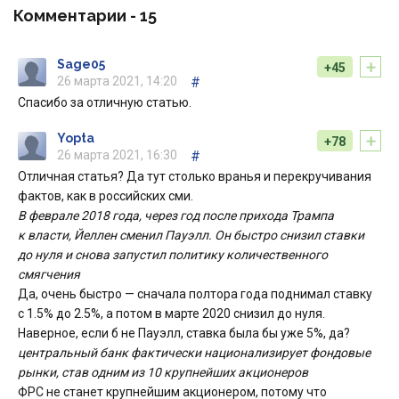
Комментарии -
15
+
Sage05
+45
26 марта 2021, 14:20
#
Спасибо за отличную статью.
+
Yopta
+78
26 марта 2021, 16:30
#
Отличная статья? Да тут столько вранья и перекручивания
фактов, как в российских сми.
В феврале 2018 года, через год после прихода Трампа
к власти, Йеллен сменил Пауэлл. Он быстро снизил ставки
до нуля и снова запустил политику количественного
смягчения
Да, очень быстро — сначала полтора года поднимал ставку
с 1.5% до 2.5%, а потом в марте 2020 снизил до нуля.
Наверное, если б не Пауэлл, ставка была бы уже 5%, да?
центральный банк фактически национализирует фондовые
рынки, став одним из 10 крупнейших акционеров
ФРС не станет крупнейшим акционером, потому что