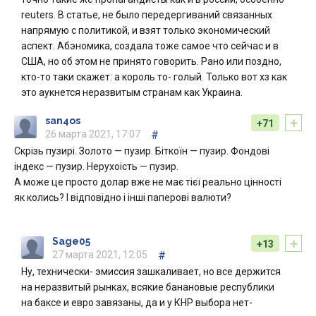
reuters. В статье, не было передергиваний связанных
напрямую с политикой, и взят только экономический
аспект. Абэномика, создала тоже самое что сейчас и в
США, но об этом не принято говорить. Рано или поздно,
кто-то таки скажет: а король то- голый. Только вот хз как
это аукнется неразвитым странам как Украина.
+
san4os
+71
26 марта 2021, 17:07
#
Скрізь пузирі. Золото — пузир. Біткоїн — пузир. Фондові
індекс — пузир. Нерухоість — пузир.
А може це просто долар вже не має тієї реально цінності
як колись? І відповідно і інші паперові валюти?
+
Sage05
+13
27 марта 2021, 12:05
#
Ну, технически- эмиссия зашкаливает, но все держится
на неразвитый рынках, всякие банановые республики
на баксе и евро завязаны, да и у КНР выбора нет-