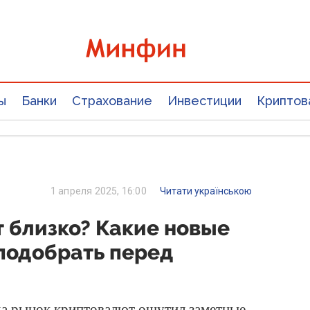
ы
Банки
Страхование
Инвестиции
Криптов
1 апреля 2025, 16:00
Читати українською
 близко? Какие новые
подобрать перед
ода рынок криптовалют ощутил заметные