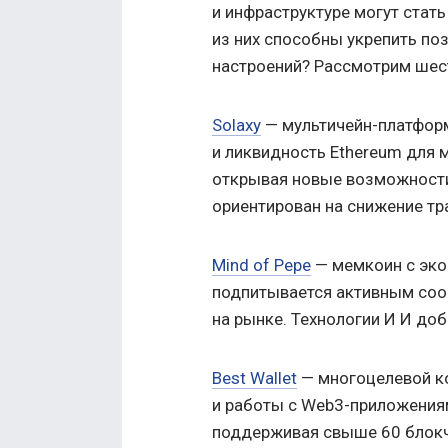
и инфраструктуре могут стать
из них способны укрепить по
настроений? Рассмотрим шес
Solaxy
— мультичейн-платформ
и ликвидность Ethereum для м
открывая новые возможности
ориентирован на снижение тр
Mind of Pepe
— мемкоин с экос
подпитывается активным соо
на рынке.
Технологии И И до
Best Wallet
— многоцелевой ко
и работы с Web3-приложениям
поддерживая свыше 60 блокче