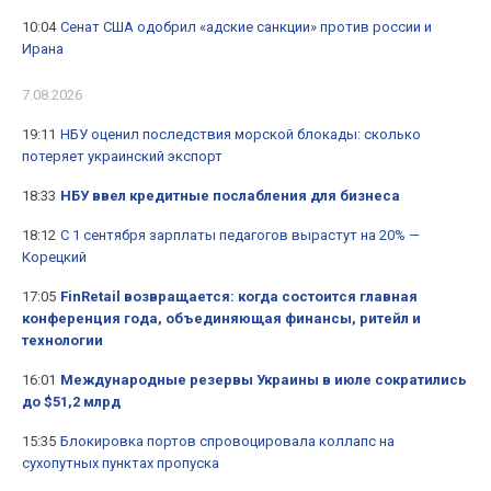
10:04
Сенат США одобрил «адские санкции» против россии и
Ирана
7.08.2026
19:11
НБУ оценил последствия морской блокады: сколько
потеряет украинский экспорт
18:33
НБУ ввел кредитные послабления для бизнеса
18:12
С 1 сентября зарплаты педагогов вырастут на 20% —
Корецкий
17:05
FinRetail возвращается: когда состоится главная
конференция года, объединяющая финансы, ритейл и
технологии
16:01
Международные резервы Украины в июле сократились
до $51,2 млрд
15:35
Блокировка портов спровоцировала коллапс на
сухопутных пунктах пропуска