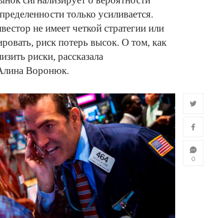
рынок сигнализирует о вероятности
пределенности только усиливается.
нвестор не имеет четкой стратегии или
ировать, риск потерь высок. О том, как
низить риски, рассказала
Алина Воронюк.
0