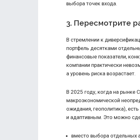
выбора точек входа.
3. Пересмотрите 
В стремлении к диверсифика
портфель десятками отдельн
финансовые показатели, кон
компании практически невозм
а уровень риска возрастает.
В 2025 году, когда на рынке
макроэкономической неопред
ожидания, геополитика), ест
и адаптивным. Это можно сде
вместо выбора отдельных а