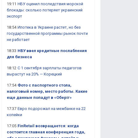
19:11
НБУ оценил последствия морской
блокады: сколько потеряет украинский
экспорт
18:54
Ипотека в Украине растет, но без
государственной программы рынок почти
не работает
18:33
НБУ ввел кредитные послабления
для бизнеса
18:12
С 1 сентября зарплаты педагогов
вырастут на 20% — Корецкий
17:54
Фото с паспортного стола,
налоговый номер, место работы. Какие
еще данные попадут в «Оберіг»
17:37
Евро подорожал на межбанке на 22
копейки
17:05
FinRetail возвращается: когда
состоится главная конференция года,