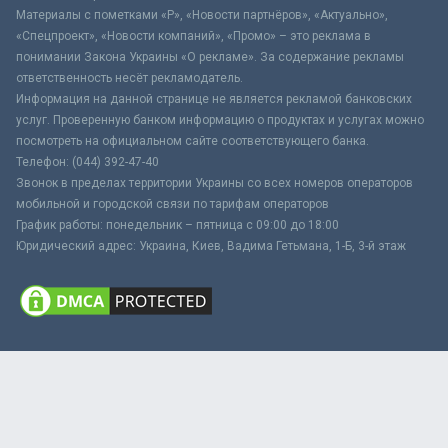
Материалы с пометками «Р», «Новости партнёров», «Актуально»,
«Спецпроект», «Новости компаний», «Промо» – это реклама в
понимании Закона Украины «О рекламе». За содержание рекламы
ответственность несёт рекламодатель.
Информация на данной странице не является рекламой банковских
услуг. Проверенную банком информацию о продуктах и услугах можно
посмотреть на официальном сайте соответствующего банка.
Телефон: (044) 392-47-40
Звонок в пределах территории Украины со всех номеров операторов
мобильной и городской связи по тарифам операторов
График работы: понедельник – пятница с 09:00 до 18:00
Юридический адрес: Украина, Киев, Вадима Гетьмана, 1-Б, 3-й этаж