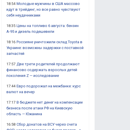
18:54
Молодые мужчины в США массово
идут в трейдинг, но все равно чувствуют
себя неудачниками
18:35
Цены на топливо 6 августа: бензин
А-95 и дизель подешевели
18:16
Россияне уничтожили склад Toyota в
Украине: возможны задержки с поставкой
запчастей
17:57
Две трети родителей продолжают
финансово содержать взрослых детей
поколения Z — исследование
17:44
Евро подорожал на межбанке: курс
валют на вечер
17:17
В бюджете нет денег на компенсации
бизнеса после атаки РФ на Киевскую
область — Южанина
16:58
Сбор донатов на ВСУ через счета