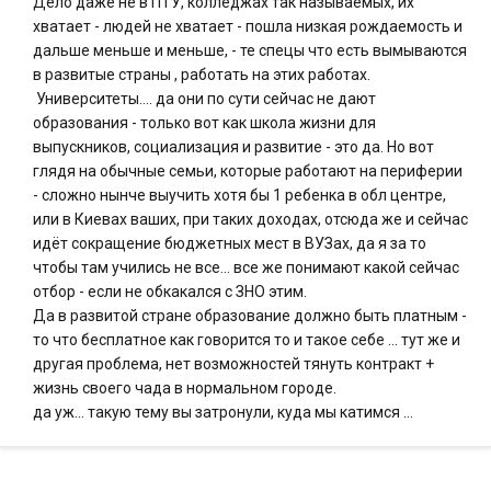
Дело даже не в ПТУ, колледжах так называемых, их
хватает - людей не хватает - пошла низкая рождаемость и
дальше меньше и меньше, - те спецы что есть вымываются
в развитые страны , работать на этих работах.
Университеты.... да они по сути сейчас не дают
образования - только вот как школа жизни для
выпускников, социализация и развитие - это да. Но вот
глядя на обычные семьи, которые работают на периферии
- сложно нынче выучить хотя бы 1 ребенка в обл центре,
или в Киевах ваших, при таких доходах, отсюда же и сейчас
идёт сокращение бюджетных мест в ВУЗах, да я за то
чтобы там учились не все... все же понимают какой сейчас
отбор - если не обкакался с ЗНО этим.
Да в развитой стране образование должно быть платным -
то что бесплатное как говорится то и такое себе ... тут же и
другая проблема, нет возможностей тянуть контракт +
жизнь своего чада в нормальном городе.
да уж... такую тему вы затронули, куда мы катимся ...