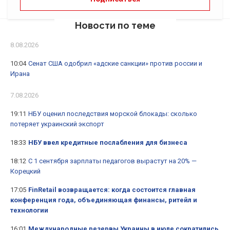
Новости по теме
8.08.2026
10:04
Сенат США одобрил «адские санкции» против россии и
Ирана
7.08.2026
19:11
НБУ оценил последствия морской блокады: сколько
потеряет украинский экспорт
18:33
НБУ ввел кредитные послабления для бизнеса
18:12
С 1 сентября зарплаты педагогов вырастут на 20% —
Корецкий
17:05
FinRetail возвращается: когда состоится главная
конференция года, объединяющая финансы, ритейл и
технологии
16:01
Международные резервы Украины в июле сократились