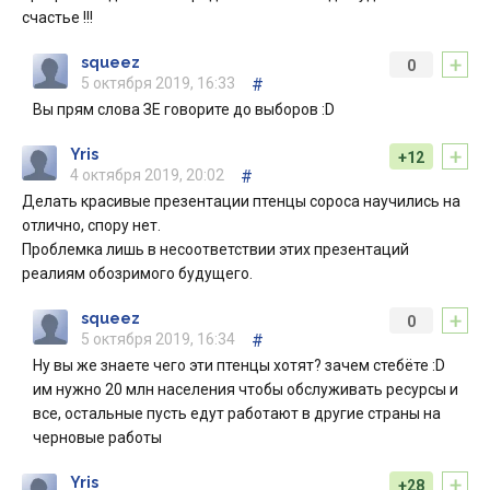
счастье !!!
+
squeez
0
5 октября 2019, 16:33
#
Вы прям слова ЗЕ говорите до выборов :D
+
Yris
+12
4 октября 2019, 20:02
#
Делать красивые презентации птенцы сороса научились на
отлично, спору нет.
Проблемка лишь в несоответствии этих презентаций
реалиям обозримого будущего.
+
squeez
0
5 октября 2019, 16:34
#
Ну вы же знаете чего эти птенцы хотят? зачем стебёте :D
им нужно 20 млн населения чтобы обслуживать ресурсы и
все, остальные пусть едут работают в другие страны на
черновые работы
+
Yris
+28