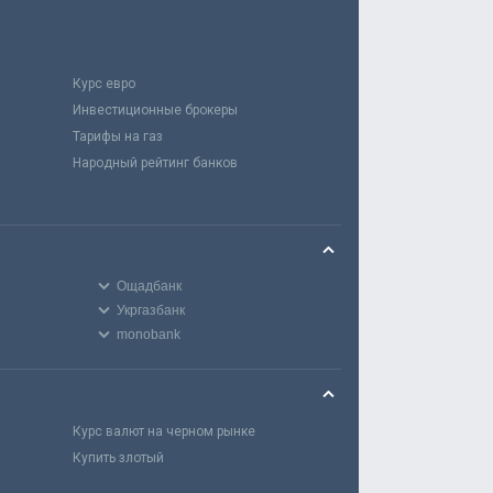
Курс евро
Инвестиционные брокеры
Тарифы на газ
Народный рейтинг банков
Ощадбанк
Укргазбанк
monobank
Курс валют на черном рынке
Купить злотый