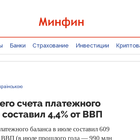
ы
Банки
Страхование
Инвестиции
Криптов
країнською
его счета платежного
 составил 4,4% от ВВП
латежного баланса в июле составил 609
т ВВП (в июле прошлого года — 990 млн