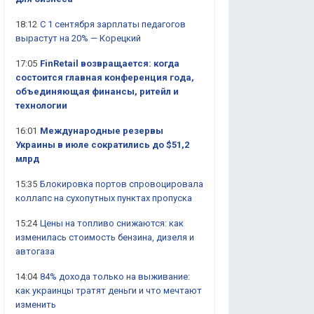
18:12
С 1 сентября зарплаты педагогов
вырастут на 20% — Корецкий
17:05
FinRetail возвращается: когда
состоится главная конференция года,
объединяющая финансы, ритейл и
технологии
16:01
Международные резервы
Украины в июле сократились до $51,2
млрд
15:35
Блокировка портов спровоцировала
коллапс на сухопутных пунктах пропуска
15:24
Цены на топливо снижаются: как
изменилась стоимость бензина, дизеля и
автогаза
14:04
84% дохода только на выживание:
как украинцы тратят деньги и что мечтают
изменить