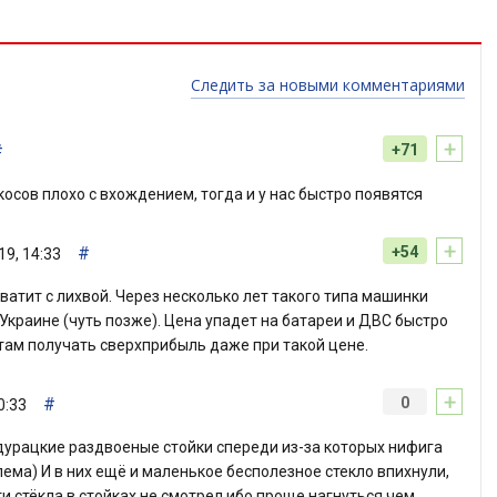
Следить за новыми комментариями
+
#
+71
осов плохо с вхождением, тогда и у нас быстро появятся
+
#
+54
19, 14:33
ватит с лихвой. Через несколько лет такого типа машинки
 Украине (чуть позже). Цена упадет на батареи и ДВС быстро
стам получать сверхприбыль даже при такой цене.
+
#
0
0:33
и дурацкие раздвоеные стойки спереди из-за которых нифига
блема) И в них ещё и маленькое бесполезное стекло впихнули,
ти стёкла в стойках не смотрел ибо проще нагнуться чем