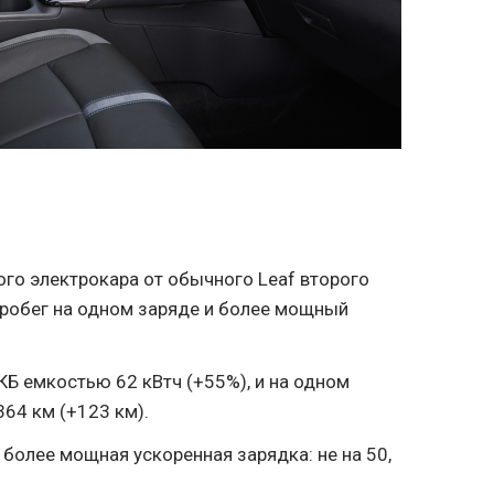
ого электрокара от обычного Leaf второго
робег на одном заряде и более мощный
АКБ емкостью 62 кВтч (+55%), и на одном
64 км (+123 км).
 более мощная ускоренная зарядка: не на 50,