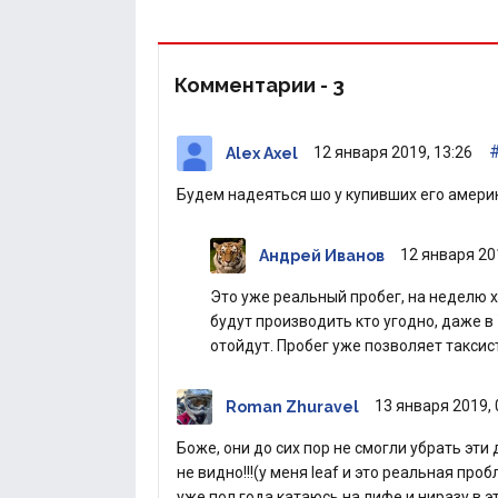
Комментарии -
3
12 января 2019, 13:26
Alex Axel
Будем надеяться шо у купивших его америк
12 января 20
Андрей Иванов
Это уже реальный пробег, на неделю х
будут производить кто угодно, даже в
отойдут. Пробег уже позволяет такси
13 января 2019, 
Roman Zhuravel
Боже, они до сих пор не смогли убрать эт
не видно!!!(у меня leaf и это реальная про
уже пол года катаюсь на лифе и ниразу в э