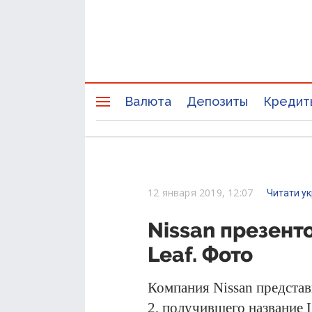
Валюта
Депозиты
Кредит
12 января 2019, 12:07
Читати у
Nissan презен
Leaf. Фото
Компания Nissan представ
2, получившего название L