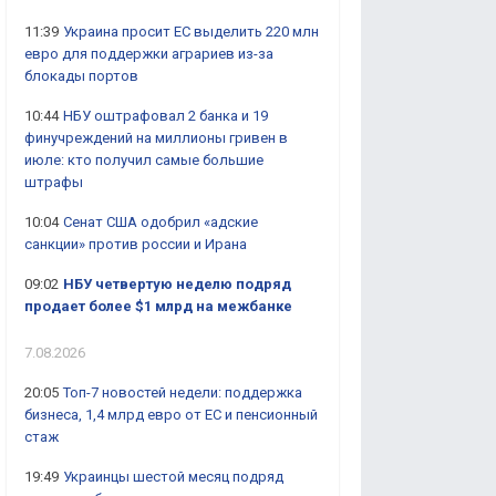
11:39
Украина просит ЕС выделить 220 млн
евро для поддержки аграриев из-за
блокады портов
10:44
НБУ оштрафовал 2 банка и 19
финучреждений на миллионы гривен в
июле: кто получил самые большие
штрафы
10:04
Сенат США одобрил «адские
санкции» против россии и Ирана
09:02
НБУ четвертую неделю подряд
продает более $1 млрд на межбанке
7.08.2026
20:05
Топ-7 новостей недели: поддержка
бизнеса, 1,4 млрд евро от ЕС и пенсионный
стаж
19:49
Украинцы шестой месяц подряд