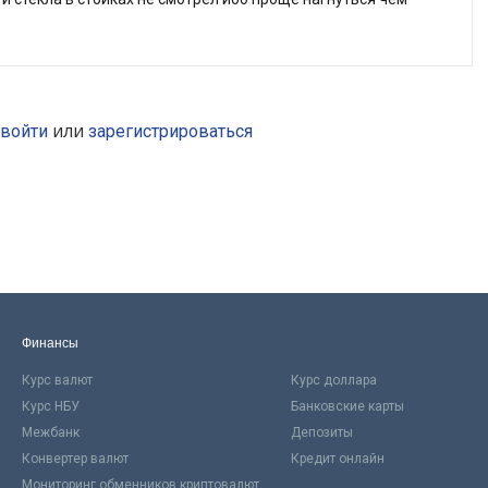
или
войти
зарегистрироваться
Финансы
Курс валют
Курс доллара
Курс НБУ
Банковские карты
Межбанк
Депозиты
Конвертер валют
Кредит онлайн
Мониторинг обменников криптовалют