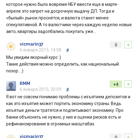
которое нужно было вовремя НБУ ввести еще в марте-
апреле это запрет на досрочную выдачу ДП. Тогда и
«былый» рынок проснётся, и валюта станет менее
спекулятивной. А то валютчики через каждую неделю новые
авто, квартиры задолбались покупать уже…
+
vicmarin37
0
6 января 2015, 14:58
#
Мы увидим якорный курс :)
Такие действия можно определить, как национальный
позор...:)
+
RMM
+4
6 января 2015, 20:09
#
Я вот не совсем понимаю проблемы с изъятием депозитов и
как это изъятие может портить экономику страны. Ведь
изъятые деньги тратятся и подпитывают экономику. Про
банки объяснять не нужно, у них и оценки рисков есть и
рефинансирование в огромных масштабах.
+
vicmarin37
0