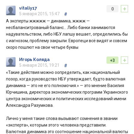
+
vitaliy17
0
5 января 2015, 15:47
#
А эксперты жжжжж — динамика, жжжж —
несбаланситрованый баланс… Либо банки занимаются
надувательством, либо НБУ лапшу вешает, определились бы
с иагнозом, проблему закрыли. Европеци всё видят и совсем
скоро пошлют на свои четыре буквы
+
Игорь Коляда
+3
5 января 2015, 19:21
#
«Такие действия можно оопределить, как национальный
позор, когда руководство НБУ утверждает, будто валютная
динамика — это не его полномочия.» — это мнение Василия
Юрчишина, директора экономических программ Украинского
центра экономических и политических исследований имени
Александра Разумкова.
Лично у меня такие слова вызывают сомнения в звании
«эксперта», которым этого человека представили.
Валютная динамика это соотношение национальной валюты