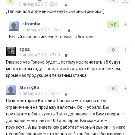
6 января 2015, 20:41
#
Для начала должен исчезнуть «черный рынок» :)
+
stromba
+7
6 января 2015, 23:51
#
Белый наверно исчезнет намного быстрее!
+
sg22
0
8 января 2015, 23:03
#
Главное что Гривна будет… потому как печатать её будут
много в этом году. Т. к. затыкать дыры в бюджете не чем,
кроме как продукцией печатным станка.
+
Alex1980
0
8 января 2015, 23:34
#
По коментарию Виталия Шапрана — «отмена всех
ограничений на продажу валюты». Ок — убрали. Вы
приходите в банк купить 1 млн долларов — а Вам говорят —
долларов — нет, нет и 100 долларов. Вы скажите —
принесут… А вы знаете как работает черный рынок — у него
ценообразование — это ровно на 1 грн больше банковского