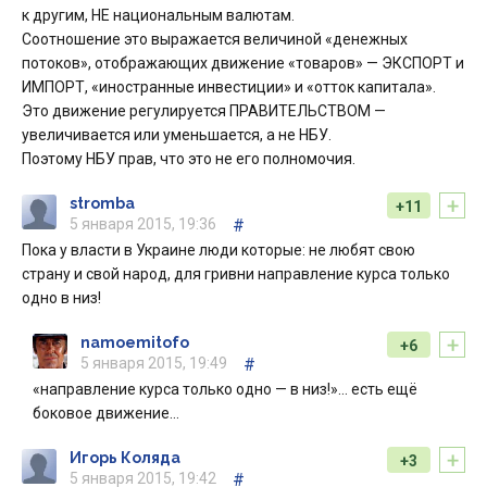
к другим, НЕ национальным валютам.
Соотношение это выражается величиной «денежных
потоков», отображающих движение «товаров» — ЭКСПОРТ и
ИМПОРТ, «иностранные инвестиции» и «отток капитала».
Это движение регулируется ПРАВИТЕЛЬСТВОМ —
увеличивается или уменьшается, а не НБУ.
Поэтому НБУ прав, что это не его полномочия.
+
stromba
+11
5 января 2015, 19:36
#
Пока у власти в Украине люди которые: не любят свою
страну и свой народ, для гривни направление курса только
одно в низ!
+
namoemitofo
+6
5 января 2015, 19:49
#
«направление курса только одно — в низ!»… есть ещё
боковое движение…
+
Игорь Коляда
+3
5 января 2015, 19:42
#