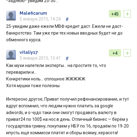
*заднюю* увидим 25-30…
+
Maleficarum
+45
5 января 2015, 14:24
#
25-увидим даже ежели МВФ кредит даст. Ежели не даст-
банкротство. Там уже при тех новых вводных будет не до
обменного курса.
+
vitaliy17
+4
5 января 2015, 15:41
#
Как мухи налетели эксперты… на простите то, что
переварили и…
Конкретики ноль… сплошное ЖЖЖЖЖ
Хотя мушки тоже полезны.
Интересно другое, Приват получил рефенансирование, и тут
вдруг вспомнил, что людям нужно платить за google
adwords, и о чудо таки они смогут продавать валюту в
приват24 по 100$ на нос в день. Отличный бизнес — берём у
государтсва гривну, покупаем у НБУ по 16, продаём по 19-20
ипусть ещё коммисси платят и сборы всякиу, керасота!