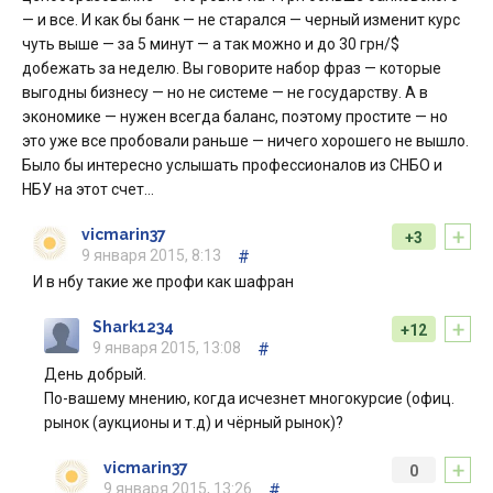
— и все. И как бы банк — не старался — черный изменит курс
чуть выше — за 5 минут — а так можно и до 30 грн/$
добежать за неделю. Вы говорите набор фраз — которые
выгодны бизнесу — но не системе — не государству. А в
экономике — нужен всегда баланс, поэтому простите — но
это уже все пробовали раньше — ничего хорошего не вышло.
Было бы интересно услышать профессионалов из СНБО и
НБУ на этот счет…
+
vicmarin37
+3
9 января 2015, 8:13
#
И в нбу такие же профи как шафран
+
Shark1234
+12
9 января 2015, 13:08
#
День добрый.
По-вашему мнению, когда исчезнет многокурсие (офиц.
рынок (аукционы и т.д) и чёрный рынок)?
+
vicmarin37
0
9 января 2015, 13:26
#