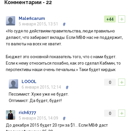
Комментарии -
22
+
Maleficarum
+44
5 января 2015, 13:51
#
«Но судя по действиям правительства, люди правильно
делают, что забирают вклады. Если МВФ нас не поддержит,
то валюты на всех не хватит.
Бюджет это основной показатель того, что с нами будет.
Если к нему относиться похабно, как это сделал Кабмин, то
перспективы наши очень печальны.» Таки будет кирдык
+
LOOOL
0
6 января 2015, 12:14
#
Пессимист: Хуже уже не будет.
Оптимист: Да будет, будет!
+
rich6777
0
5 января 2015, 14:09
#
До декабря 2015 будет 20 грн за $1… Если МВФ даст