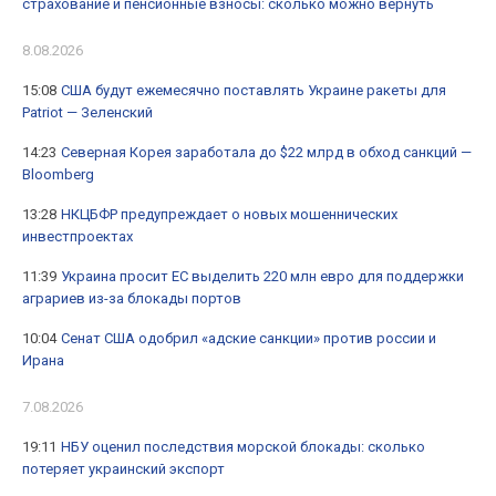
страхование и пенсионные взносы: сколько можно вернуть
8.08.2026
15:08
США будут ежемесячно поставлять Украине ракеты для
Patriot — Зеленский
14:23
Северная Корея заработала до $22 млрд в обход санкций —
Bloomberg
13:28
НКЦБФР предупреждает о новых мошеннических
инвестпроектах
11:39
Украина просит ЕС выделить 220 млн евро для поддержки
аграриев из-за блокады портов
10:04
Сенат США одобрил «адские санкции» против россии и
Ирана
7.08.2026
19:11
НБУ оценил последствия морской блокады: сколько
потеряет украинский экспорт