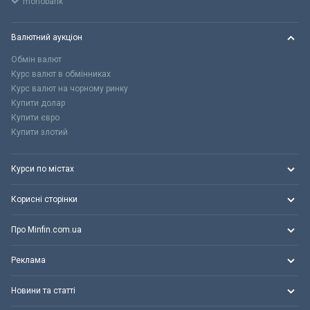
monobank
Валютний аукціон
Обмін валют
Курс валют в обмінниках
Курс валют на чорному ринку
Купити долар
Купити євро
Купити злотий
Курси по містах
Корисні сторінки
Про Minfin.com.ua
Реклама
Новини та статті