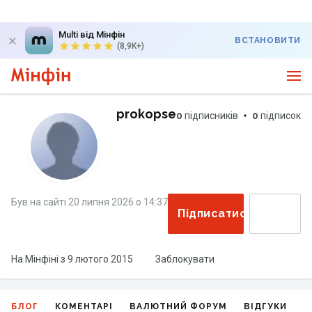
Multi від Мінфін
ВСТАНОВИТИ
(8,9K+)
prokopse
0
підписників
0
підписок
Був на сайті
20 липня 2026
о
14:37
Підписатися
На Мінфіні з
9 лютого 2015
Заблокувати
БЛОГ
КОМЕНТАРІ
ВАЛЮТНИЙ ФОРУМ
ВІДГУКИ
Г