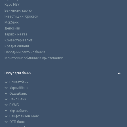
Курс НБУ
Банківські картки
Інвестиційні брокери
Міжбанк
Депозити
Тарифи на газ
Конвертер валют
Кредит онлайн
Народний рейтинг банків
Моніторинг обмінників криптовалют
Популярні банки
Приватбанк
Укрсиббанк
Ощадбанк
Сенс Банк
ПУМБ
Укргазбанк
Райффайзен Банк
ОТП банк